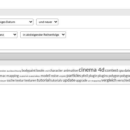
cinema 4d
contest
bodypaint
boole
character animation
cpu
date
enden
ausleuchtung
c4d
particles
mac
mapping
modell
noise
pfeil
plugin
plugins
polygon
polygo
material
materialien
objekt
tutorial
update
vergleich
suche
textur
texturen
tutorials
upgrade
verschie
steuer
uv-mapping