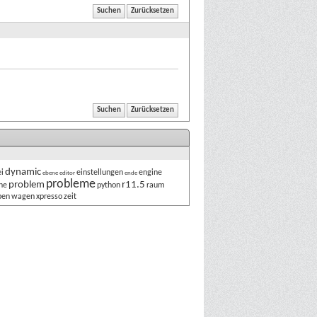
dynamic
i
einstellungen
engine
ebene
editor
ende
probleme
problem
r11.5
ne
python
raum
ben
wagen
xpresso
zeit