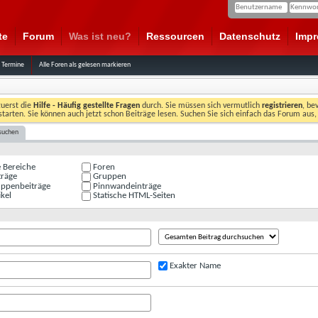
te
Forum
Was ist neu?
Ressourcen
Datenschutz
Imp
 Termine
Alle Foren als gelesen markieren
zuerst die
Hilfe - Häufig gestellte Fragen
durch. Sie müssen sich vermutlich
registrieren
, be
starten. Sie können auch jetzt schon Beiträge lesen. Suchen Sie sich einfach das Forum aus,
suchen
e Bereiche
Foren
träge
Gruppen
ppenbeiträge
Pinnwandeinträge
kel
Statische HTML-Seiten
Exakter Name