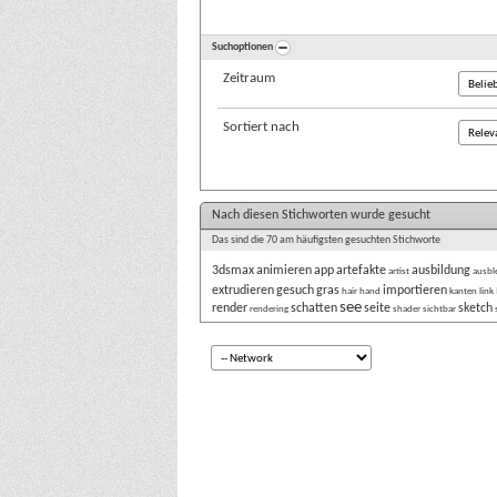
Suchoptionen
Zeitraum
Sortiert nach
Nach diesen Stichworten wurde gesucht
Das sind die 70 am häufigsten gesuchten Stichworte
3dsmax
animieren
app
artefakte
ausbildung
artist
ausbl
extrudieren
gesuch
gras
importieren
hair
hand
kanten
link
see
render
schatten
seite
sketch
rendering
shader
sichtbar