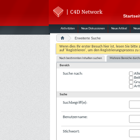
Startsei
Aktivitäten
Neue Diskussionen
Neue Artikel
Neue
Erweiterte Suche
Wenn dies Ihr erster Besuch hier ist, lesen Sie bitte 
auf 'Registrieren', um den Registrierungsprozess zu 
Nach bestimmten Inhalten suchen
Mehrere Bereiche durch
Bereich
Suche nach:
All
Bei
Gru
Arti
Suche
Suchbegriff(e):
Benutzername:
Stichwort: