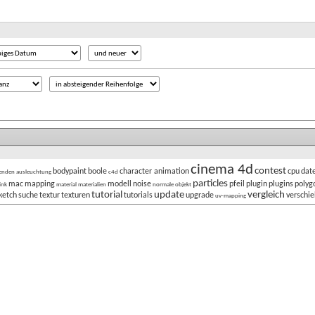
cinema 4d
contest
bodypaint
boole
character animation
cpu
date
enden
ausleuchtung
c4d
particles
mac
mapping
modell
noise
pfeil
plugin
plugins
polyg
link
material
materialien
normale
objekt
tutorial
update
vergleich
ketch
suche
textur
texturen
tutorials
upgrade
verschi
uv-mapping