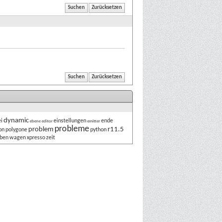
dynamic
i
einstellungen
ende
ebene
editor
emitter
probleme
problem
r11.5
on
polygone
python
eben
wagen
xpresso
zeit