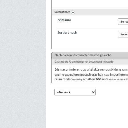
Suchoptionen
Zeitraum
Sortiert nach
Nach diesen Stichworten wurde gesucht
Das sind die 70 am häufigsten gesuchten Stichworte
3dsmax
animieren
app
artefakte
ausbildung
artist
ausbl
engine
extrudieren
gesuch
gras
hair
importieren
hand
see
raum
render
schatten
seite
s
rendering
shader
sichtbar