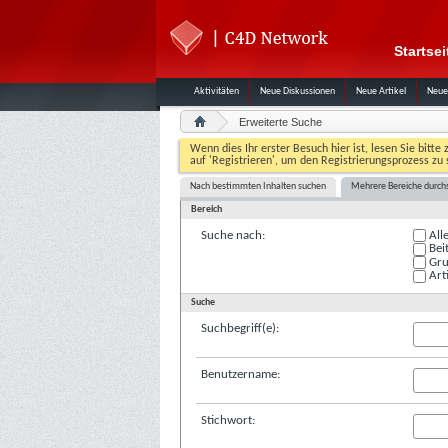
Startsei
Aktivitäten
Neue Diskussionen
Neue Artikel
Neue
Erweiterte Suche
Wenn dies Ihr erster Besuch hier ist, lesen Sie bitte 
auf 'Registrieren', um den Registrierungsprozess zu 
Nach bestimmten Inhalten suchen
Mehrere Bereiche durch
Bereich
Suche nach:
All
Bei
Gru
Arti
Suche
Suchbegriff(e):
Benutzername:
Stichwort: