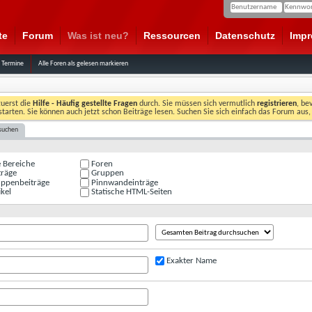
te
Forum
Was ist neu?
Ressourcen
Datenschutz
Imp
 Termine
Alle Foren als gelesen markieren
zuerst die
Hilfe - Häufig gestellte Fragen
durch. Sie müssen sich vermutlich
registrieren
, be
starten. Sie können auch jetzt schon Beiträge lesen. Suchen Sie sich einfach das Forum aus,
suchen
e Bereiche
Foren
träge
Gruppen
ppenbeiträge
Pinnwandeinträge
kel
Statische HTML-Seiten
Exakter Name