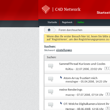
Startsei
Startseite
Regelwerk
Helfen
Foren durchsuchen
Wenn dies Ihr erster Besuch hier ist, lesen Sie bitte 
auf 'Registrieren', um den Registrierungsprozess zu 
Suchen:
Stichwort:
einstellungen
Suchen
:
SammelThread Kurioses und Cooles
1
KsiKsu
- 22.07.2006, 23:02 Uhr
Atom-Array frustiert mich
menzinger
- 05.04.2006, 14:25 Uhr
meine Renderings
1
macray
- 07.07.2006, 07:54 Uhr
OT: Welche Digitalkamera könnt ih
1
Hertner
- 08.06.2008, 12:56 Uhr