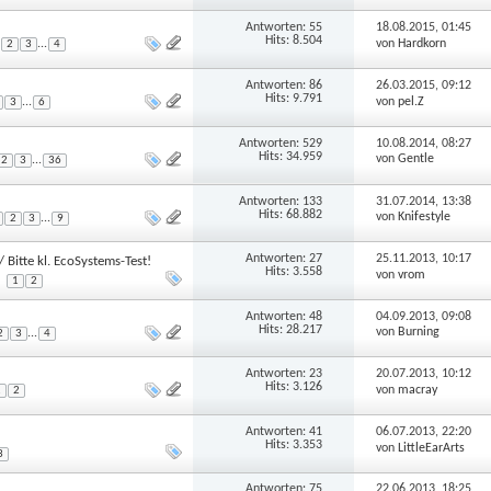
Antworten:
55
18.08.2015,
01:45
Hits: 8.504
von
Hardkorn
...
2
3
4
Antworten:
86
26.03.2015,
09:12
Hits: 9.791
von
pel.Z
...
3
6
Antworten:
529
10.08.2014,
08:27
Hits: 34.959
von
Gentle
...
2
3
36
Antworten:
133
31.07.2014,
13:38
Hits: 68.882
von
Knifestyle
...
2
3
9
Antworten:
27
25.11.2013,
10:17
Bitte kl. EcoSystems-Test!
Hits: 3.558
von
vrom
1
2
Antworten:
48
04.09.2013,
09:08
Hits: 28.217
von
Burning
...
2
3
4
Antworten:
23
20.07.2013,
10:12
Hits: 3.126
von
macray
1
2
Antworten:
41
06.07.2013,
22:20
Hits: 3.353
von
LittleEarArts
3
Antworten:
75
22.06.2013,
18:25