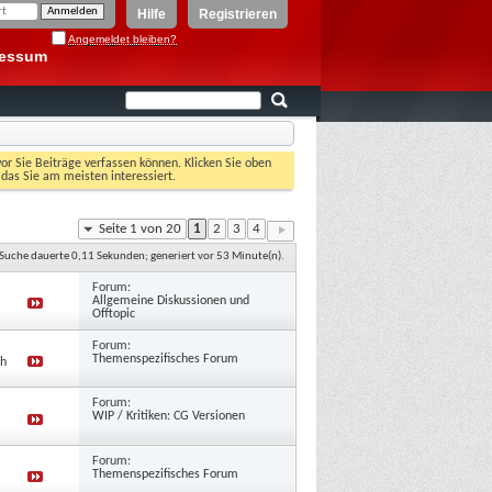
Hilfe
Registrieren
Angemeldet bleiben?
ressum
vor Sie Beiträge verfassen können. Klicken Sie oben
 das Sie am meisten interessiert.
Seite 1 von 20
1
2
3
4
 Suche dauerte
0,11
Sekunden; generiert vor 53 Minute(n).
Forum:
Allgemeine Diskussionen und
Offtopic
Forum:
Themenspezifisches Forum
ch
Forum:
WIP / Kritiken: CG Versionen
Forum:
Themenspezifisches Forum