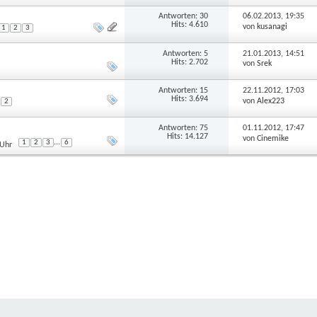
Antworten:
30
06.02.2013,
19:35
Hits: 4.610
von
kusanagi
1
2
3
Antworten:
5
21.01.2013,
14:51
Hits: 2.702
von
Srek
Antworten:
15
22.11.2012,
17:03
Hits: 3.694
von
Alex223
2
Antworten:
75
01.11.2012,
17:47
Hits: 14.127
von
Cinemike
...
1
2
3
6
 Uhr