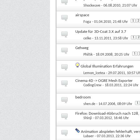
Shockwave
- 06.08.2010, 21:07 Uhr
airspace
1
2
Foga
- 01.04.2010, 21:48 Uhr
Update für 3D-Coat 3.X auf 3.7
1
2
celke
- 13.11.2011, 23:58 Uhr
Gehweg
1
PhilSk
- 18.09.2008, 20:25 Uhr
Global Illumination Erfahrungen
Lemon_icetea
- 29.07.2011, 10:57 U
Cinema 4D -> OGRE Mesh Exporter
CodingCrew
- 18.03.2011, 22:24 Uhr
bedroom
1
shen.de
- 14.07.2006, 08:09 Uhr
Firefox: Download-Abbruch nach 128,
Shinji
- 07.03.2012, 16:46 Uhr
Animation abspielen fehlerhaft, ver
Lubaer
- 07.03.2013, 22:36 Uhr