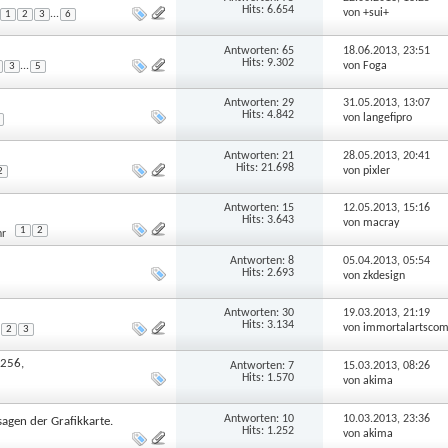
Hits: 6.654
von
+sui+
...
1
2
3
6
Antworten:
65
18.06.2013,
23:51
Hits: 9.302
von
Foga
...
3
5
Antworten:
29
31.05.2013,
13:07
Hits: 4.842
von
langefipro
Antworten:
21
28.05.2013,
20:41
Hits: 21.698
von
pixler
2
Antworten:
15
12.05.2013,
15:16
Hits: 3.643
von
macray
1
2
hr
Antworten:
8
05.04.2013,
05:54
Hits: 2.693
von
zkdesign
Antworten:
30
19.03.2013,
21:19
Hits: 3.134
von
immortalartsco
2
3
 256,
Antworten:
7
15.03.2013,
08:26
Hits: 1.570
von
akima
Antworten:
10
10.03.2013,
23:36
sagen der Grafikkarte.
Hits: 1.252
von
akima