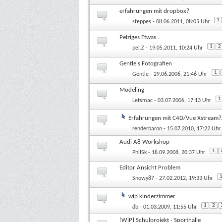
erfahrungen mit dropbox?
1
steppes
- 08.06.2011, 08:05 Uhr
Pelziges Etwas...
1
2
pel.Z
- 19.05.2011, 10:24 Uhr
Gentle's Fotografien
1
Gentle
- 29.06.2006, 21:46 Uhr
Modeling
1
Letsmac
- 03.07.2006, 17:13 Uhr
Erfahrungen mit C4D/Vue Xstream?/ 
renderbaron
- 15.07.2010, 17:22 Uhr
Audi A8 Workshop
1
PhilSk
- 18.09.2008, 20:37 Uhr
Editor Ansicht Problem
Snowy87
- 27.02.2012, 19:33 Uhr
wip kinderzimmer
1
2
db
- 01.03.2009, 11:55 Uhr
[WiP] Schulprojekt - Sporthalle