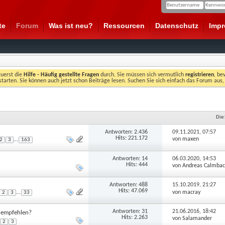
te
Forum
Was ist neu?
Ressourcen
Datenschutz
Imp
zuerst die
Hilfe - Häufig gestellte Fragen
durch. Sie müssen sich vermutlich
registrieren
, be
starten. Sie können auch jetzt schon Beiträge lesen. Suchen Sie sich einfach das Forum aus,
Die
Antworten:
2.436
09.11.2021,
07:57
Hits: 221.172
von
maxen
...
2
3
163
Antworten:
14
06.03.2020,
14:53
Hits: 444
von
Andreas Calmba
Antworten:
488
15.10.2019,
21:27
Hits: 47.069
von
macray
...
2
3
33
Antworten:
31
21.06.2016,
18:42
r empfehlen?
Hits: 2.263
von
Salamander
2
3