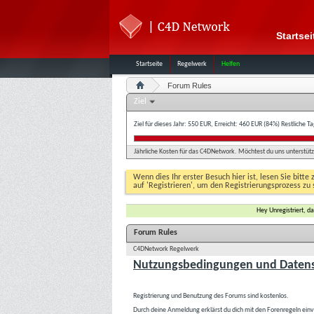
Startsei
Startseite
Regelwerk
Helfen
Forum Rules
Ziel
Ziel für dieses Jahr: 550 EUR, Erreicht: 460 EUR (84%)
Restliche T
Jährliche Kosten für das C4DNetwork. Möchtest du uns unterstütze
Wenn dies Ihr erster Besuch hier ist, lesen Sie bitte 
auf 'Registrieren', um den Registrierungsprozess zu 
Hey Unregistriert, 
Forum Rules
C4DNetwork Regelwerk
Nutzungsbedingungen und Datens
Registrierung und Benutzung des Forums sind kostenlos.
Durch deine Anmeldung erklärst du dich mit den Forenregeln ein