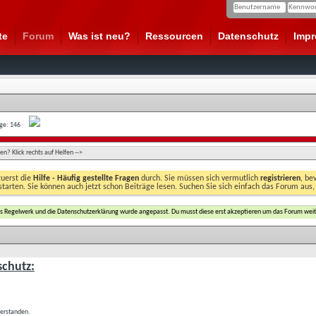
te
Forum
Was ist neu?
Ressourcen
Datenschutz
Imp
age: 146
n? Klick rechts auf Helfen -->
zuerst die
Hilfe - Häufig gestellte Fragen
durch. Sie müssen sich vermutlich
registrieren
, be
starten. Sie können auch jetzt schon Beiträge lesen. Suchen Sie sich einfach das Forum aus,
das Regelwerk und die Datenschutzerklärung wurde angepasst. Du musst diese erst akzeptieren um das Forum weit
chutz:
verstanden.