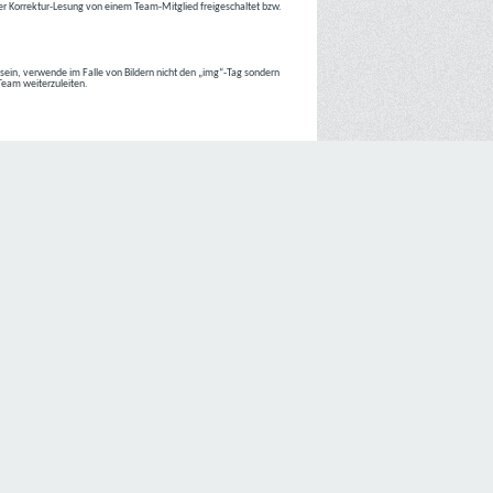
r Korrektur-Lesung von einem Team-Mitglied freigeschaltet bzw.
r sein, verwende im Falle von Bildern nicht den „img“-Tag sondern
 Team weiterzuleiten.
 Internetseiten der
C4D Network
ist grundsätzlich ohne jede
nte jedoch eine Verarbeitung personenbezogener Daten
lligung der betroffenen Person ein.