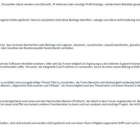
 Passwörter (diese werden verschlüsselt), IP-Adressen oder sonstige Profil-Einträge, werden beim Betreiber gespe
ogenen Daten gelöscht, hiervon sind jedoch nicht deine Beiträge betroffen, solange man diese nicht eindeutig ei
t du, dass du keine Nachrichten oder Beiträge mit vulgären, obszönen, rassistischen, sexuell orientierten, gewal
t (den Gesetzen der Bundesrepublik Deutschland) verstoßen.
t der Software-Hersteller ersetzen, bitte sieh das Forum lediglich als Ergänzung zu den üblichen Support-Instanz
e behandeln sollte. Versuche, die integrierte Such-Funktion zu verwenden, bevor du einen neuen Beitrag erstells
 zu erstellen und aussagekräftige Thread-Titel zu verwenden, die Foren-Bereiche sind diesbezüglich eindeutig betite
 den Bereich „Allgemeine Diskussionen und Offtopic“, ein Teammitglied wird den Thread dann mit einem Hinweis in d
andmöglichkeit auch einen privaten Nachrichten-Bereich (Postfach), der direkt in dem Forum angebunden ist. Bev
t. Zum einen sind PNs von keinem anderen Forenbenutzer zu lesen und zum anderen sind unnötige Fragen, die nicht
thalten, sind nicht erlaubt und werden sofort gelöscht und von einem Team-Mitglied angemahnt (trifft auch auf Av