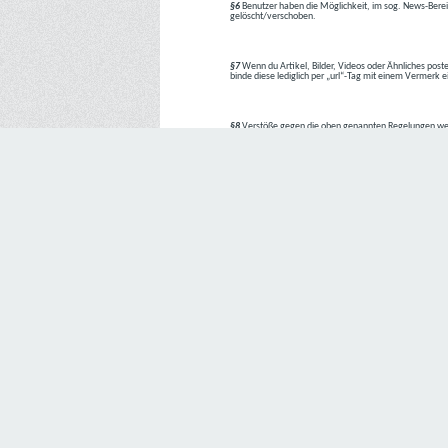
§6
Benutzer haben die Möglichkeit, im sog. News-Berei
gelöscht/verschoben.
§7
Wenn du Artikel, Bilder, Videos oder Ähnliches poste
binde diese lediglich per „url“-Tag mit einem Vermerk 
§8
Verstöße gegen die oben genannten Regelungen we
1. Regelverstoß = Verwarnung !!
2. Regelverstoß = 3 Tage aus dem Board verbannt
3. Regelverstoß = 10 Tage aus dem Board verbannt
4. Regelverstoß = komplette Löschung des Accounts
Bei Verletzung vom §1 kann es auch direkt zu Punkt 
Den Aufforderungen der Team-Mitglieder ist Folge zu le
---
Letzte Änderung: 11.05.2018
Datenschutzerklärung
Wir freuen uns sehr über Ihr Interesse an unserem Unternehmen. 
Angabe personenbezogener Daten möglich. Sofern eine betroffe
erforderlich werden. Ist die Verarbeitung personenbezogener Daten