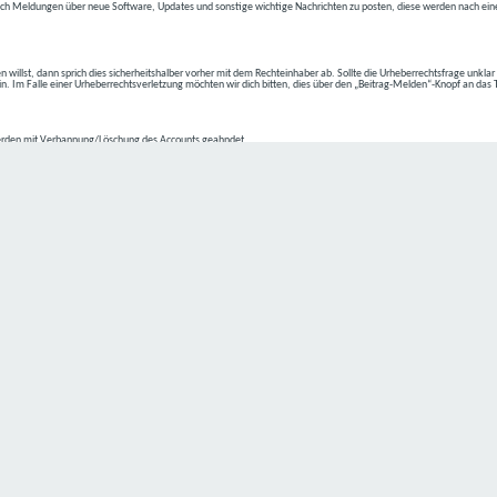
ch Meldungen über neue Software, Updates und sonstige wichtige Nachrichten zu posten, diese werden nach eine
n willst, dann sprich dies sicherheitshalber vorher mit dem Rechteinhaber ab. Sollte die Urheberrechtsfrage unkla
ein. Im Falle einer Urheberrechtsverletzung möchten wir dich bitten, dies über den „Beitrag-Melden“-Knopf an das
rden mit Verbannung/Löschung des Accounts geahndet.
2-4 kommen.
isten.
Datenschutz hat einen besonders hohen Stellenwert für die Geschäftsleitung der
C4D Network
. Eine Nutzung der
ne Person besondere Services unseres Unternehmens über unsere Internetseite in Anspruch nehmen möchte, kön
 erforderlich und besteht für eine solche Verarbeitung keine gesetzliche Grundlage, holen wir generell eine Einwi