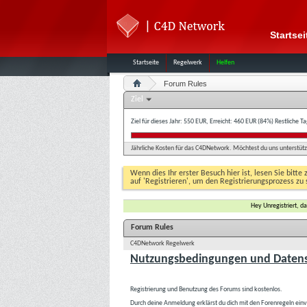
Startsei
Startseite
Regelwerk
Helfen
Forum Rules
Ziel
Ziel für dieses Jahr: 550 EUR, Erreicht: 460 EUR (84%)
Restliche T
Jährliche Kosten für das C4DNetwork. Möchtest du uns unterstütze
Wenn dies Ihr erster Besuch hier ist, lesen Sie bitte 
auf 'Registrieren', um den Registrierungsprozess zu 
Hey Unregistriert, 
Forum Rules
C4DNetwork Regelwerk
Nutzungsbedingungen und Datens
Registrierung und Benutzung des Forums sind kostenlos.
Durch deine Anmeldung erklärst du dich mit den Forenregeln ein