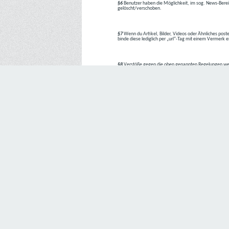
§6
Benutzer haben die Möglichkeit, im sog. News-Berei
gelöscht/verschoben.
§7
Wenn du Artikel, Bilder, Videos oder Ähnliches poste
binde diese lediglich per „url“-Tag mit einem Vermerk 
§8
Verstöße gegen die oben genannten Regelungen we
1. Regelverstoß = Verwarnung !!
2. Regelverstoß = 3 Tage aus dem Board verbannt
3. Regelverstoß = 10 Tage aus dem Board verbannt
4. Regelverstoß = komplette Löschung des Accounts
Bei Verletzung vom §1 kann es auch direkt zu Punkt 
Den Aufforderungen der Team-Mitglieder ist Folge zu le
---
Letzte Änderung: 11.05.2018
Datenschutzerklärung
Wir freuen uns sehr über Ihr Interesse an unserem Unternehmen. 
Angabe personenbezogener Daten möglich. Sofern eine betroffe
erforderlich werden. Ist die Verarbeitung personenbezogener Daten