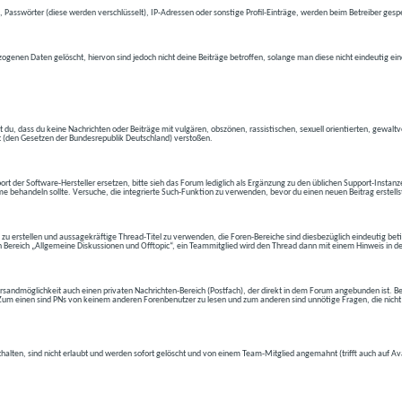
 Passwörter (diese werden verschlüsselt), IP-Adressen oder sonstige Profil-Einträge, werden beim Betreiber gespe
ogenen Daten gelöscht, hiervon sind jedoch nicht deine Beiträge betroffen, solange man diese nicht eindeutig ei
t du, dass du keine Nachrichten oder Beiträge mit vulgären, obszönen, rassistischen, sexuell orientierten, gewal
t (den Gesetzen der Bundesrepublik Deutschland) verstoßen.
t der Software-Hersteller ersetzen, bitte sieh das Forum lediglich als Ergänzung zu den üblichen Support-Instanz
e behandeln sollte. Versuche, die integrierte Such-Funktion zu verwenden, bevor du einen neuen Beitrag erstells
 zu erstellen und aussagekräftige Thread-Titel zu verwenden, die Foren-Bereiche sind diesbezüglich eindeutig betite
 den Bereich „Allgemeine Diskussionen und Offtopic“, ein Teammitglied wird den Thread dann mit einem Hinweis in d
andmöglichkeit auch einen privaten Nachrichten-Bereich (Postfach), der direkt in dem Forum angebunden ist. Bev
t. Zum einen sind PNs von keinem anderen Forenbenutzer zu lesen und zum anderen sind unnötige Fragen, die nicht
thalten, sind nicht erlaubt und werden sofort gelöscht und von einem Team-Mitglied angemahnt (trifft auch auf Av