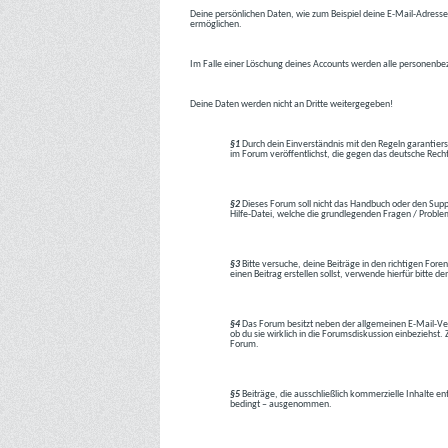
Deine persönlichen Daten, wie zum Beispiel deine E-Mail-Adresse,
ermöglichen.
Im Falle einer Löschung deines Accounts werden alle personenbez
Deine Daten werden nicht an Dritte weitergegeben!
§1
Durch dein Einverständnis mit den Regeln garantiers
im Forum veröffentlichst, die gegen das deutsche Rech
§2
Dieses Forum soll nicht das Handbuch oder den Suppor
Hilfe-Datei, welche die grundlegenden Fragen / Problem
§3
Bitte versuche, deine Beiträge in den richtigen Foren
einen Beitrag erstellen sollst, verwende hierfür bitte
§4
Das Forum besitzt neben der allgemeinen E-Mail-Vers
ob du sie wirklich in die Forumsdiskussion einbeziehs
Forum.
§5
Beiträge, die ausschließlich kommerzielle Inhalte en
bedingt – ausgenommen.