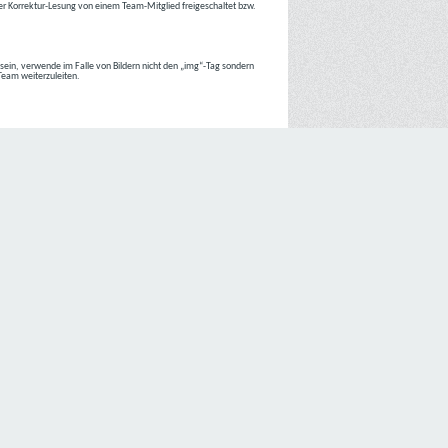
r Korrektur-Lesung von einem Team-Mitglied freigeschaltet bzw.
r sein, verwende im Falle von Bildern nicht den „img“-Tag sondern
 Team weiterzuleiten.
 Internetseiten der
C4D Network
ist grundsätzlich ohne jede
nte jedoch eine Verarbeitung personenbezogener Daten
lligung der betroffenen Person ein.