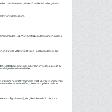
ichert und dienen dazu, dir den Forenbetrieb reibungsfrei zu
ner Person zuordnen kann.
tverherrlichenden, sog. Warez-Anfragen oder sonstigen Inhalten
en an. Für jede Software gibt es ein Handbuch oder eine sog.
t.
lt. Solltest du einmal nicht sicher sein, in welchem Bereich du
en richtigen Bereich verschieben.
or du eine Nachricht verschicken willst, überlege vorher genau,
 mehrere Personen betreffen, störend und gehören nicht ins
atare und Signaturen zu), der „News-Bereich“ ist hiervon –