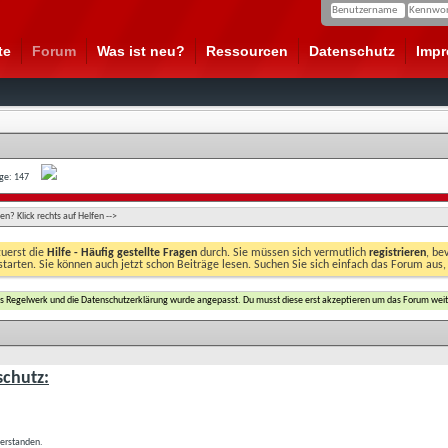
te
Forum
Was ist neu?
Ressourcen
Datenschutz
Imp
age: 147
n? Klick rechts auf Helfen -->
zuerst die
Hilfe - Häufig gestellte Fragen
durch. Sie müssen sich vermutlich
registrieren
, be
starten. Sie können auch jetzt schon Beiträge lesen. Suchen Sie sich einfach das Forum aus,
das Regelwerk und die Datenschutzerklärung wurde angepasst. Du musst diese erst akzeptieren um das Forum weit
chutz:
verstanden.