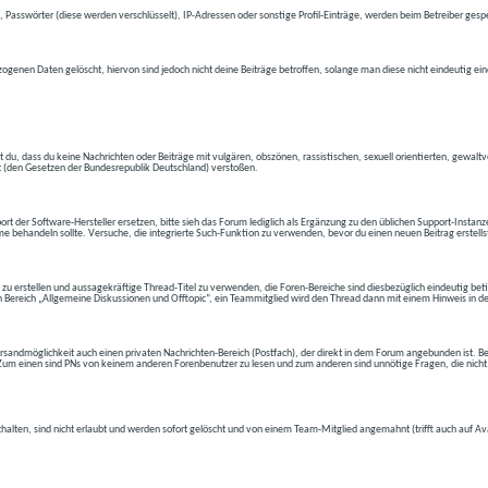
 Passwörter (diese werden verschlüsselt), IP-Adressen oder sonstige Profil-Einträge, werden beim Betreiber gespe
ogenen Daten gelöscht, hiervon sind jedoch nicht deine Beiträge betroffen, solange man diese nicht eindeutig ei
t du, dass du keine Nachrichten oder Beiträge mit vulgären, obszönen, rassistischen, sexuell orientierten, gewal
t (den Gesetzen der Bundesrepublik Deutschland) verstoßen.
t der Software-Hersteller ersetzen, bitte sieh das Forum lediglich als Ergänzung zu den üblichen Support-Instanz
e behandeln sollte. Versuche, die integrierte Such-Funktion zu verwenden, bevor du einen neuen Beitrag erstells
 zu erstellen und aussagekräftige Thread-Titel zu verwenden, die Foren-Bereiche sind diesbezüglich eindeutig betite
 den Bereich „Allgemeine Diskussionen und Offtopic“, ein Teammitglied wird den Thread dann mit einem Hinweis in d
andmöglichkeit auch einen privaten Nachrichten-Bereich (Postfach), der direkt in dem Forum angebunden ist. Bev
t. Zum einen sind PNs von keinem anderen Forenbenutzer zu lesen und zum anderen sind unnötige Fragen, die nicht
thalten, sind nicht erlaubt und werden sofort gelöscht und von einem Team-Mitglied angemahnt (trifft auch auf Av