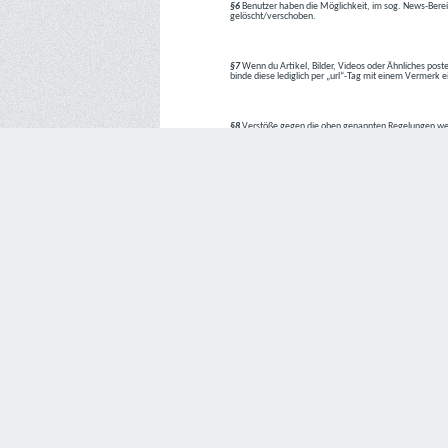
§6
Benutzer haben die Möglichkeit, im sog. News-Berei
gelöscht/verschoben.
§7
Wenn du Artikel, Bilder, Videos oder Ähnliches poste
binde diese lediglich per „url“-Tag mit einem Vermerk 
§8
Verstöße gegen die oben genannten Regelungen we
1. Regelverstoß = Verwarnung !!
2. Regelverstoß = 3 Tage aus dem Board verbannt
3. Regelverstoß = 10 Tage aus dem Board verbannt
4. Regelverstoß = komplette Löschung des Accounts
Bei Verletzung vom §1 kann es auch direkt zu Punkt 
Den Aufforderungen der Team-Mitglieder ist Folge zu le
---
Letzte Änderung: 11.05.2018
Datenschutzerklärung
Wir freuen uns sehr über Ihr Interesse an unserem Unternehmen. 
Angabe personenbezogener Daten möglich. Sofern eine betroffe
erforderlich werden. Ist die Verarbeitung personenbezogener Daten