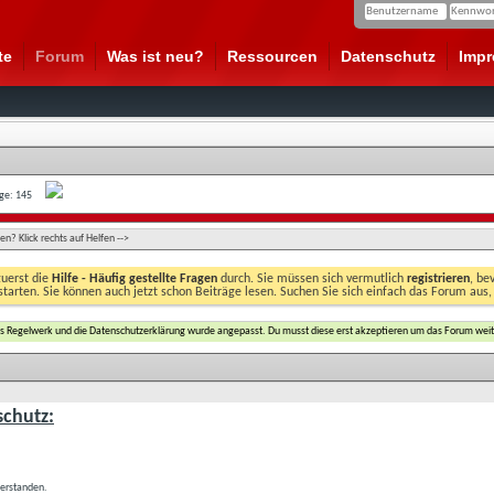
te
Forum
Was ist neu?
Ressourcen
Datenschutz
Imp
age: 145
n? Klick rechts auf Helfen -->
zuerst die
Hilfe - Häufig gestellte Fragen
durch. Sie müssen sich vermutlich
registrieren
, be
starten. Sie können auch jetzt schon Beiträge lesen. Suchen Sie sich einfach das Forum aus,
das Regelwerk und die Datenschutzerklärung wurde angepasst. Du musst diese erst akzeptieren um das Forum weit
chutz:
verstanden.