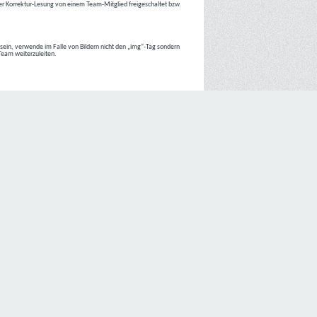
r Korrektur-Lesung von einem Team-Mitglied freigeschaltet bzw.
r sein, verwende im Falle von Bildern nicht den „img“-Tag sondern
 Team weiterzuleiten.
 Internetseiten der
C4D Network
ist grundsätzlich ohne jede
nte jedoch eine Verarbeitung personenbezogener Daten
lligung der betroffenen Person ein.