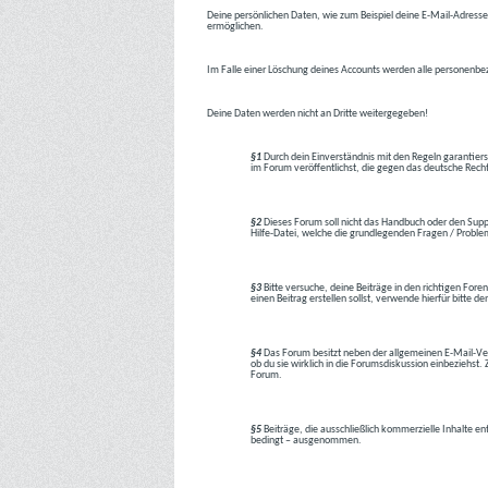
Deine persönlichen Daten, wie zum Beispiel deine E-Mail-Adresse,
ermöglichen.
Im Falle einer Löschung deines Accounts werden alle personenbez
Deine Daten werden nicht an Dritte weitergegeben!
§1
Durch dein Einverständnis mit den Regeln garantiers
im Forum veröffentlichst, die gegen das deutsche Rech
§2
Dieses Forum soll nicht das Handbuch oder den Suppor
Hilfe-Datei, welche die grundlegenden Fragen / Problem
§3
Bitte versuche, deine Beiträge in den richtigen Foren
einen Beitrag erstellen sollst, verwende hierfür bitte
§4
Das Forum besitzt neben der allgemeinen E-Mail-Vers
ob du sie wirklich in die Forumsdiskussion einbeziehs
Forum.
§5
Beiträge, die ausschließlich kommerzielle Inhalte en
bedingt – ausgenommen.