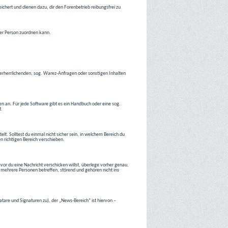
ichert und dienen dazu, dir den Forenbetrieb reibungsfrei zu
ner Person zuordnen kann.
tverherrlichenden, sog. Warez-Anfragen oder sonstigen Inhalten
en an. Für jede Software gibt es ein Handbuch oder eine sog.
t.
lt. Solltest du einmal nicht sicher sein, in welchem Bereich du
en richtigen Bereich verschieben.
or du eine Nachricht verschicken willst, überlege vorher genau,
 mehrere Personen betreffen, störend und gehören nicht ins
atare und Signaturen zu), der „News-Bereich“ ist hiervon –