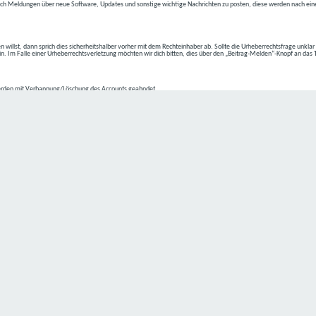
ch Meldungen über neue Software, Updates und sonstige wichtige Nachrichten zu posten, diese werden nach eine
n willst, dann sprich dies sicherheitshalber vorher mit dem Rechteinhaber ab. Sollte die Urheberrechtsfrage unkla
ein. Im Falle einer Urheberrechtsverletzung möchten wir dich bitten, dies über den „Beitrag-Melden“-Knopf an das
rden mit Verbannung/Löschung des Accounts geahndet.
2-4 kommen.
isten.
Datenschutz hat einen besonders hohen Stellenwert für die Geschäftsleitung der
C4D Network
. Eine Nutzung der
ne Person besondere Services unseres Unternehmens über unsere Internetseite in Anspruch nehmen möchte, kön
 erforderlich und besteht für eine solche Verarbeitung keine gesetzliche Grundlage, holen wir generell eine Einwi