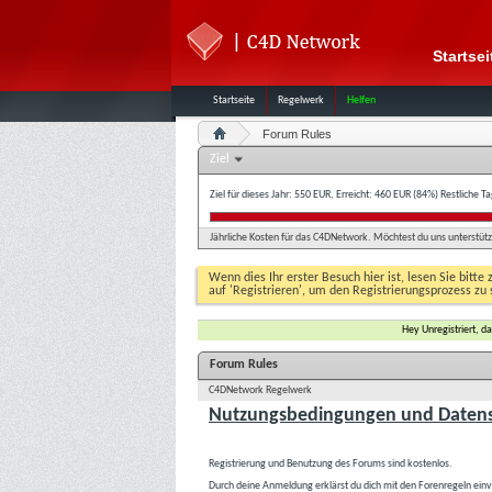
Startsei
Startseite
Regelwerk
Helfen
Forum Rules
Ziel
Ziel für dieses Jahr: 550 EUR, Erreicht: 460 EUR (84%)
Restliche T
Jährliche Kosten für das C4DNetwork. Möchtest du uns unterstütze
Wenn dies Ihr erster Besuch hier ist, lesen Sie bitte 
auf 'Registrieren', um den Registrierungsprozess zu 
Hey Unregistriert, 
Forum Rules
C4DNetwork Regelwerk
Nutzungsbedingungen und Datens
Registrierung und Benutzung des Forums sind kostenlos.
Durch deine Anmeldung erklärst du dich mit den Forenregeln ein