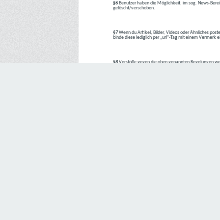
§6
Benutzer haben die Möglichkeit, im sog. News-Berei
gelöscht/verschoben.
§7
Wenn du Artikel, Bilder, Videos oder Ähnliches poste
binde diese lediglich per „url“-Tag mit einem Vermerk 
§8
Verstöße gegen die oben genannten Regelungen we
1. Regelverstoß = Verwarnung !!
2. Regelverstoß = 3 Tage aus dem Board verbannt
3. Regelverstoß = 10 Tage aus dem Board verbannt
4. Regelverstoß = komplette Löschung des Accounts
Bei Verletzung vom §1 kann es auch direkt zu Punkt 
Den Aufforderungen der Team-Mitglieder ist Folge zu le
---
Letzte Änderung: 11.05.2018
Datenschutzerklärung
Wir freuen uns sehr über Ihr Interesse an unserem Unternehmen. 
Angabe personenbezogener Daten möglich. Sofern eine betroffe
erforderlich werden. Ist die Verarbeitung personenbezogener Daten