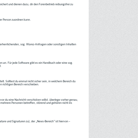
ichert und dienen dazu, dir den Forenbetrieb reibungsfrei zu
ner Person zuordnen kann.
tverherrlichenden, sog. Warez-Anfragen oder sonstigen Inhalten
en an. Für jede Software gibt es ein Handbuch oder eine sog.
t.
lt. Solltest du einmal nicht sicher sein, in welchem Bereich du
en richtigen Bereich verschieben.
or du eine Nachricht verschicken willst, überlege vorher genau,
 mehrere Personen betreffen, störend und gehören nicht ins
atare und Signaturen zu), der „News-Bereich“ ist hiervon –