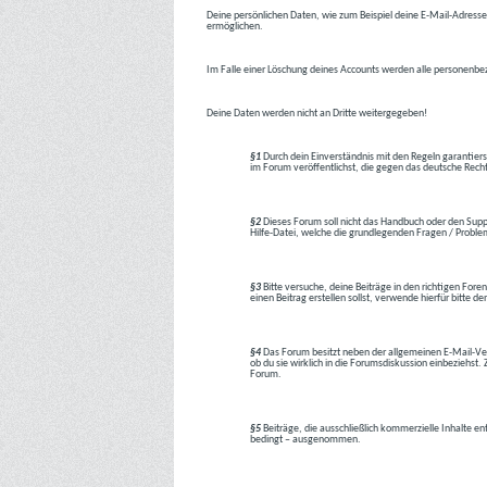
Deine persönlichen Daten, wie zum Beispiel deine E-Mail-Adresse,
ermöglichen.
Im Falle einer Löschung deines Accounts werden alle personenbez
Deine Daten werden nicht an Dritte weitergegeben!
§1
Durch dein Einverständnis mit den Regeln garantiers
im Forum veröffentlichst, die gegen das deutsche Rech
§2
Dieses Forum soll nicht das Handbuch oder den Suppor
Hilfe-Datei, welche die grundlegenden Fragen / Problem
§3
Bitte versuche, deine Beiträge in den richtigen Foren
einen Beitrag erstellen sollst, verwende hierfür bitte
§4
Das Forum besitzt neben der allgemeinen E-Mail-Vers
ob du sie wirklich in die Forumsdiskussion einbeziehs
Forum.
§5
Beiträge, die ausschließlich kommerzielle Inhalte en
bedingt – ausgenommen.