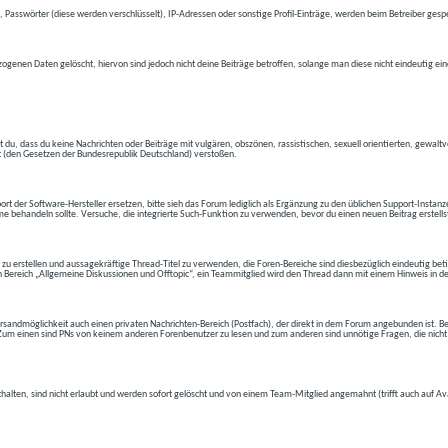
 Passwörter (diese werden verschlüsselt), IP-Adressen oder sonstige Profil-Einträge, werden beim Betreiber gespe
ogenen Daten gelöscht, hiervon sind jedoch nicht deine Beiträge betroffen, solange man diese nicht eindeutig ei
t du, dass du keine Nachrichten oder Beiträge mit vulgären, obszönen, rassistischen, sexuell orientierten, gewal
t (den Gesetzen der Bundesrepublik Deutschland) verstoßen.
t der Software-Hersteller ersetzen, bitte sieh das Forum lediglich als Ergänzung zu den üblichen Support-Instanz
e behandeln sollte. Versuche, die integrierte Such-Funktion zu verwenden, bevor du einen neuen Beitrag erstells
 zu erstellen und aussagekräftige Thread-Titel zu verwenden, die Foren-Bereiche sind diesbezüglich eindeutig betite
 den Bereich „Allgemeine Diskussionen und Offtopic“, ein Teammitglied wird den Thread dann mit einem Hinweis in d
andmöglichkeit auch einen privaten Nachrichten-Bereich (Postfach), der direkt in dem Forum angebunden ist. Bev
t. Zum einen sind PNs von keinem anderen Forenbenutzer zu lesen und zum anderen sind unnötige Fragen, die nicht
thalten, sind nicht erlaubt und werden sofort gelöscht und von einem Team-Mitglied angemahnt (trifft auch auf Av