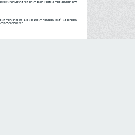
r Korrektur-Lesung von einem Team-Mitglied freigeschaltet bzw.
r sein, verwende im Falle von Bildern nicht den „img“-Tag sondern
 Team weiterzuleiten.
 Internetseiten der
C4D Network
ist grundsätzlich ohne jede
nte jedoch eine Verarbeitung personenbezogener Daten
lligung der betroffenen Person ein.