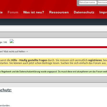
te
Forum
Was ist neu?
Ressourcen
Datenschutz
Imp
age: 146
n? Klick rechts auf Helfen -->
zuerst die
Hilfe - Häufig gestellte Fragen
durch. Sie müssen sich vermutlich
registrieren
, be
starten. Sie können auch jetzt schon Beiträge lesen. Suchen Sie sich einfach das Forum aus,
das Regelwerk und die Datenschutzerklärung wurde angepasst. Du musst diese erst akzeptieren um das Forum weit
chutz:
verstanden.