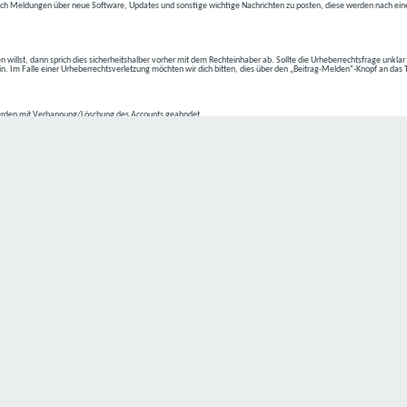
ch Meldungen über neue Software, Updates und sonstige wichtige Nachrichten zu posten, diese werden nach eine
n willst, dann sprich dies sicherheitshalber vorher mit dem Rechteinhaber ab. Sollte die Urheberrechtsfrage unkla
ein. Im Falle einer Urheberrechtsverletzung möchten wir dich bitten, dies über den „Beitrag-Melden“-Knopf an das
rden mit Verbannung/Löschung des Accounts geahndet.
2-4 kommen.
isten.
Datenschutz hat einen besonders hohen Stellenwert für die Geschäftsleitung der
C4D Network
. Eine Nutzung der
ne Person besondere Services unseres Unternehmens über unsere Internetseite in Anspruch nehmen möchte, kön
 erforderlich und besteht für eine solche Verarbeitung keine gesetzliche Grundlage, holen wir generell eine Einwi