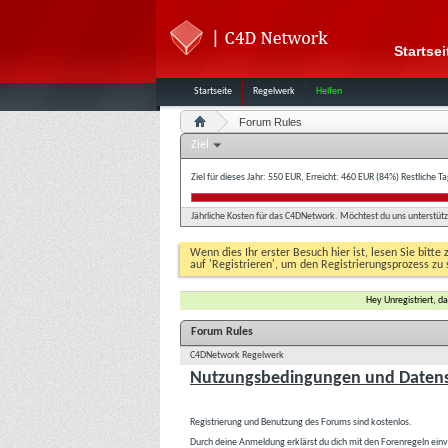
Startsei
Startseite
Regelwerk
Helfen
Forum Rules
Ziel
Ziel für dieses Jahr: 550 EUR, Erreicht: 460 EUR (84%)
Restliche T
Jährliche Kosten für das C4DNetwork. Möchtest du uns unterstütze
Wenn dies Ihr erster Besuch hier ist, lesen Sie bitte 
auf 'Registrieren', um den Registrierungsprozess zu 
Hey Unregistriert, 
Forum Rules
C4DNetwork Regelwerk
Nutzungsbedingungen und Datens
Registrierung und Benutzung des Forums sind kostenlos.
Durch deine Anmeldung erklärst du dich mit den Forenregeln ein