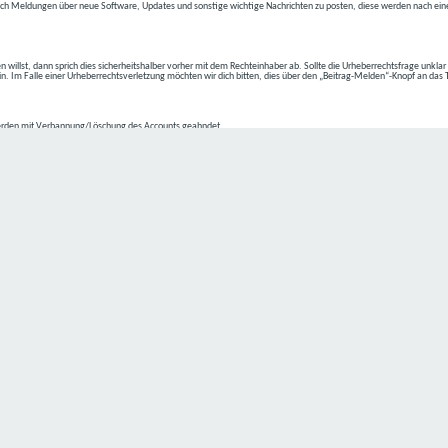
ch Meldungen über neue Software, Updates und sonstige wichtige Nachrichten zu posten, diese werden nach eine
n willst, dann sprich dies sicherheitshalber vorher mit dem Rechteinhaber ab. Sollte die Urheberrechtsfrage unkla
ein. Im Falle einer Urheberrechtsverletzung möchten wir dich bitten, dies über den „Beitrag-Melden“-Knopf an das
rden mit Verbannung/Löschung des Accounts geahndet.
2-4 kommen.
isten.
Datenschutz hat einen besonders hohen Stellenwert für die Geschäftsleitung der
C4D Network
. Eine Nutzung der
ne Person besondere Services unseres Unternehmens über unsere Internetseite in Anspruch nehmen möchte, kön
 erforderlich und besteht für eine solche Verarbeitung keine gesetzliche Grundlage, holen wir generell eine Einwi