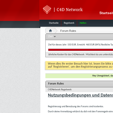
Startsei
Startseite
Regelwerk
Helfen
Forum Rules
Ziel
Ziel für dieses Jahr: 550 EUR, Erreicht: 460 EUR (84%)
Restliche T
Jährliche Kosten für das C4DNetwork. Möchtest du uns unterstütze
Wenn dies Ihr erster Besuch hier ist, lesen Sie bitte 
auf 'Registrieren', um den Registrierungsprozess zu 
Hey Unregistriert, 
Forum Rules
C4DNetwork Regelwerk
Nutzungsbedingungen und Datens
Registrierung und Benutzung des Forums sind kostenlos.
Durch deine Anmeldung erklärst du dich mit den Forenregeln ein