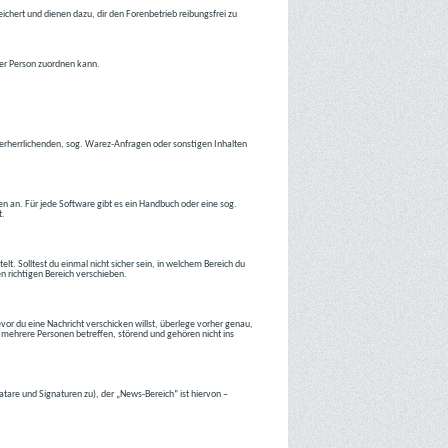
ichert und dienen dazu, dir den Forenbetrieb reibungsfrei zu
ner Person zuordnen kann.
tverherrlichenden, sog. Warez-Anfragen oder sonstigen Inhalten
en an. Für jede Software gibt es ein Handbuch oder eine sog.
t.
lt. Solltest du einmal nicht sicher sein, in welchem Bereich du
en richtigen Bereich verschieben.
or du eine Nachricht verschicken willst, überlege vorher genau,
 mehrere Personen betreffen, störend und gehören nicht ins
atare und Signaturen zu), der „News-Bereich“ ist hiervon –