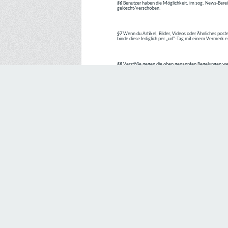
§6
Benutzer haben die Möglichkeit, im sog. News-Berei
gelöscht/verschoben.
§7
Wenn du Artikel, Bilder, Videos oder Ähnliches poste
binde diese lediglich per „url“-Tag mit einem Vermerk 
§8
Verstöße gegen die oben genannten Regelungen we
1. Regelverstoß = Verwarnung !!
2. Regelverstoß = 3 Tage aus dem Board verbannt
3. Regelverstoß = 10 Tage aus dem Board verbannt
4. Regelverstoß = komplette Löschung des Accounts
Bei Verletzung vom §1 kann es auch direkt zu Punkt 
Den Aufforderungen der Team-Mitglieder ist Folge zu le
---
Letzte Änderung: 11.05.2018
Datenschutzerklärung
Wir freuen uns sehr über Ihr Interesse an unserem Unternehmen. 
Angabe personenbezogener Daten möglich. Sofern eine betroffe
erforderlich werden. Ist die Verarbeitung personenbezogener Daten