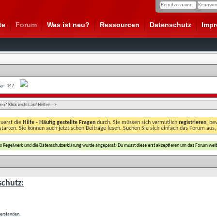
te
Forum
Was ist neu?
Ressourcen
Datenschutz
Imp
age: 147
n? Klick rechts auf Helfen -->
zuerst die
Hilfe - Häufig gestellte Fragen
durch. Sie müssen sich vermutlich
registrieren
, be
starten. Sie können auch jetzt schon Beiträge lesen. Suchen Sie sich einfach das Forum aus,
das Regelwerk und die Datenschutzerklärung wurde angepasst. Du musst diese erst akzeptieren um das Forum weit
chutz:
verstanden.