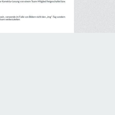
r Korrektur-Lesung von einem Team-Mitglied freigeschaltet bzw.
r sein, verwende im Falle von Bildern nicht den „img“-Tag sondern
 Team weiterzuleiten.
 Internetseiten der
C4D Network
ist grundsätzlich ohne jede
nte jedoch eine Verarbeitung personenbezogener Daten
lligung der betroffenen Person ein.