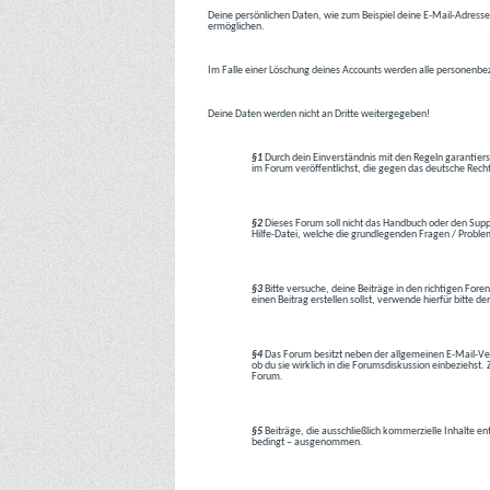
Deine persönlichen Daten, wie zum Beispiel deine E-Mail-Adresse,
ermöglichen.
Im Falle einer Löschung deines Accounts werden alle personenbez
Deine Daten werden nicht an Dritte weitergegeben!
§1
Durch dein Einverständnis mit den Regeln garantiers
im Forum veröffentlichst, die gegen das deutsche Rech
§2
Dieses Forum soll nicht das Handbuch oder den Suppor
Hilfe-Datei, welche die grundlegenden Fragen / Problem
§3
Bitte versuche, deine Beiträge in den richtigen Foren
einen Beitrag erstellen sollst, verwende hierfür bitte
§4
Das Forum besitzt neben der allgemeinen E-Mail-Vers
ob du sie wirklich in die Forumsdiskussion einbeziehs
Forum.
§5
Beiträge, die ausschließlich kommerzielle Inhalte en
bedingt – ausgenommen.