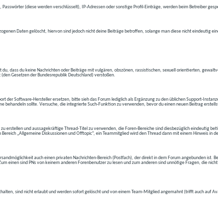
 Passwörter (diese werden verschlüsselt), IP-Adressen oder sonstige Profil-Einträge, werden beim Betreiber gespe
ogenen Daten gelöscht, hiervon sind jedoch nicht deine Beiträge betroffen, solange man diese nicht eindeutig ei
t du, dass du keine Nachrichten oder Beiträge mit vulgären, obszönen, rassistischen, sexuell orientierten, gewal
t (den Gesetzen der Bundesrepublik Deutschland) verstoßen.
t der Software-Hersteller ersetzen, bitte sieh das Forum lediglich als Ergänzung zu den üblichen Support-Instanz
e behandeln sollte. Versuche, die integrierte Such-Funktion zu verwenden, bevor du einen neuen Beitrag erstells
 zu erstellen und aussagekräftige Thread-Titel zu verwenden, die Foren-Bereiche sind diesbezüglich eindeutig betite
 den Bereich „Allgemeine Diskussionen und Offtopic“, ein Teammitglied wird den Thread dann mit einem Hinweis in d
andmöglichkeit auch einen privaten Nachrichten-Bereich (Postfach), der direkt in dem Forum angebunden ist. Bev
t. Zum einen sind PNs von keinem anderen Forenbenutzer zu lesen und zum anderen sind unnötige Fragen, die nicht
thalten, sind nicht erlaubt und werden sofort gelöscht und von einem Team-Mitglied angemahnt (trifft auch auf Av