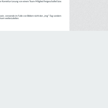
r Korrektur-Lesung von einem Team-Mitglied freigeschaltet bzw.
r sein, verwende im Falle von Bildern nicht den „img“-Tag sondern
 Team weiterzuleiten.
 Internetseiten der
C4D Network
ist grundsätzlich ohne jede
nte jedoch eine Verarbeitung personenbezogener Daten
lligung der betroffenen Person ein.