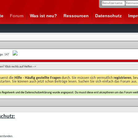
te
Forum
Was ist neu?
Ressourcen
Datenschutz
Imp
age: 147
n? Klick rechts auf Helfen -->
zuerst die
Hilfe - Häufig gestellte Fragen
durch. Sie müssen sich vermutlich
registrieren
, be
starten. Sie können auch jetzt schon Beiträge lesen. Suchen Sie sich einfach das Forum aus,
das Regelwerk und die Datenschutzerklärung wurde angepasst. Du musst diese erst akzeptieren um das Forum weit
chutz:
verstanden.