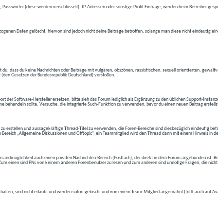
 Passwörter (diese werden verschlüsselt), IP-Adressen oder sonstige Profil-Einträge, werden beim Betreiber gespe
ogenen Daten gelöscht, hiervon sind jedoch nicht deine Beiträge betroffen, solange man diese nicht eindeutig ei
t du, dass du keine Nachrichten oder Beiträge mit vulgären, obszönen, rassistischen, sexuell orientierten, gewal
t (den Gesetzen der Bundesrepublik Deutschland) verstoßen.
t der Software-Hersteller ersetzen, bitte sieh das Forum lediglich als Ergänzung zu den üblichen Support-Instanz
e behandeln sollte. Versuche, die integrierte Such-Funktion zu verwenden, bevor du einen neuen Beitrag erstells
 zu erstellen und aussagekräftige Thread-Titel zu verwenden, die Foren-Bereiche sind diesbezüglich eindeutig betite
 den Bereich „Allgemeine Diskussionen und Offtopic“, ein Teammitglied wird den Thread dann mit einem Hinweis in d
andmöglichkeit auch einen privaten Nachrichten-Bereich (Postfach), der direkt in dem Forum angebunden ist. Bev
t. Zum einen sind PNs von keinem anderen Forenbenutzer zu lesen und zum anderen sind unnötige Fragen, die nicht
thalten, sind nicht erlaubt und werden sofort gelöscht und von einem Team-Mitglied angemahnt (trifft auch auf Av