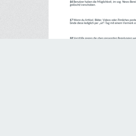
§6
Benutzer haben die Möglichkeit, im sog. News-Berei
gelöscht/verschoben.
§7
Wenn du Artikel, Bilder, Videos oder Ähnliches poste
binde diese lediglich per „url“-Tag mit einem Vermerk 
§8
Verstöße gegen die oben genannten Regelungen we
1. Regelverstoß = Verwarnung !!
2. Regelverstoß = 3 Tage aus dem Board verbannt
3. Regelverstoß = 10 Tage aus dem Board verbannt
4. Regelverstoß = komplette Löschung des Accounts
Bei Verletzung vom §1 kann es auch direkt zu Punkt 
Den Aufforderungen der Team-Mitglieder ist Folge zu le
---
Letzte Änderung: 11.05.2018
Datenschutzerklärung
Wir freuen uns sehr über Ihr Interesse an unserem Unternehmen. 
Angabe personenbezogener Daten möglich. Sofern eine betroffe
erforderlich werden. Ist die Verarbeitung personenbezogener Daten