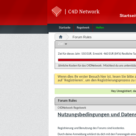
Startsei
Startseite
Regelwerk
Helfen
Forum Rules
Ziel
Ziel für dieses Jahr: 550 EUR, Erreicht: 460 EUR (84%)
Restliche T
Jährliche Kosten für das C4DNetwork. Möchtest du uns unterstütze
Wenn dies Ihr erster Besuch hier ist, lesen Sie bitte 
auf 'Registrieren', um den Registrierungsprozess zu 
Hey Unregistriert, 
Forum Rules
C4DNetwork Regelwerk
Nutzungsbedingungen und Datens
Registrierung und Benutzung des Forums sind kostenlos.
Durch deine Anmeldung erklärst du dich mit den Forenregeln ein