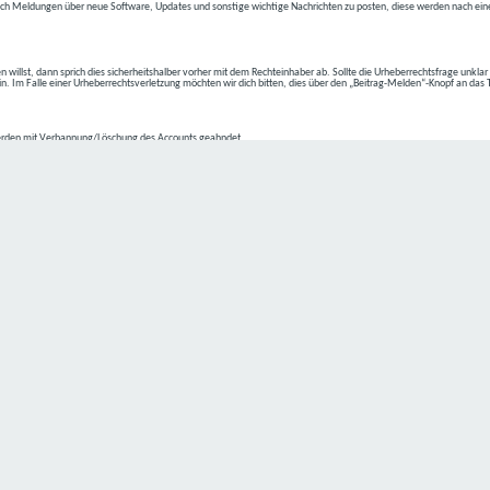
ch Meldungen über neue Software, Updates und sonstige wichtige Nachrichten zu posten, diese werden nach eine
n willst, dann sprich dies sicherheitshalber vorher mit dem Rechteinhaber ab. Sollte die Urheberrechtsfrage unkla
ein. Im Falle einer Urheberrechtsverletzung möchten wir dich bitten, dies über den „Beitrag-Melden“-Knopf an das
rden mit Verbannung/Löschung des Accounts geahndet.
2-4 kommen.
isten.
Datenschutz hat einen besonders hohen Stellenwert für die Geschäftsleitung der
C4D Network
. Eine Nutzung der
ne Person besondere Services unseres Unternehmens über unsere Internetseite in Anspruch nehmen möchte, kön
 erforderlich und besteht für eine solche Verarbeitung keine gesetzliche Grundlage, holen wir generell eine Einwi