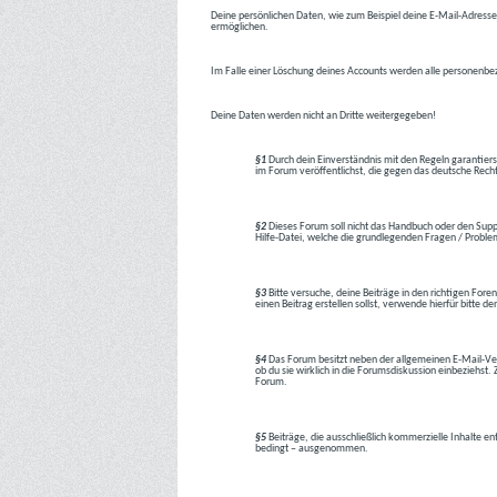
Deine persönlichen Daten, wie zum Beispiel deine E-Mail-Adresse,
ermöglichen.
Im Falle einer Löschung deines Accounts werden alle personenbez
Deine Daten werden nicht an Dritte weitergegeben!
§1
Durch dein Einverständnis mit den Regeln garantiers
im Forum veröffentlichst, die gegen das deutsche Rech
§2
Dieses Forum soll nicht das Handbuch oder den Suppor
Hilfe-Datei, welche die grundlegenden Fragen / Problem
§3
Bitte versuche, deine Beiträge in den richtigen Foren
einen Beitrag erstellen sollst, verwende hierfür bitte
§4
Das Forum besitzt neben der allgemeinen E-Mail-Vers
ob du sie wirklich in die Forumsdiskussion einbeziehs
Forum.
§5
Beiträge, die ausschließlich kommerzielle Inhalte en
bedingt – ausgenommen.