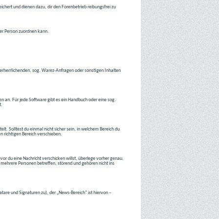
ichert und dienen dazu, dir den Forenbetrieb reibungsfrei zu
ner Person zuordnen kann.
tverherrlichenden, sog. Warez-Anfragen oder sonstigen Inhalten
en an. Für jede Software gibt es ein Handbuch oder eine sog.
t.
lt. Solltest du einmal nicht sicher sein, in welchem Bereich du
en richtigen Bereich verschieben.
or du eine Nachricht verschicken willst, überlege vorher genau,
 mehrere Personen betreffen, störend und gehören nicht ins
atare und Signaturen zu), der „News-Bereich“ ist hiervon –