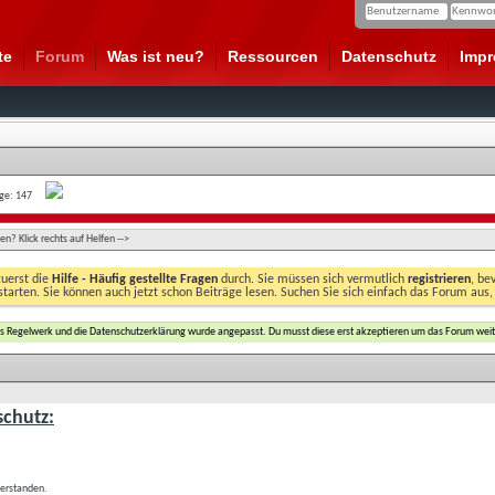
te
Forum
Was ist neu?
Ressourcen
Datenschutz
Imp
age: 147
n? Klick rechts auf Helfen -->
zuerst die
Hilfe - Häufig gestellte Fragen
durch. Sie müssen sich vermutlich
registrieren
, be
starten. Sie können auch jetzt schon Beiträge lesen. Suchen Sie sich einfach das Forum aus,
das Regelwerk und die Datenschutzerklärung wurde angepasst. Du musst diese erst akzeptieren um das Forum weit
chutz:
verstanden.