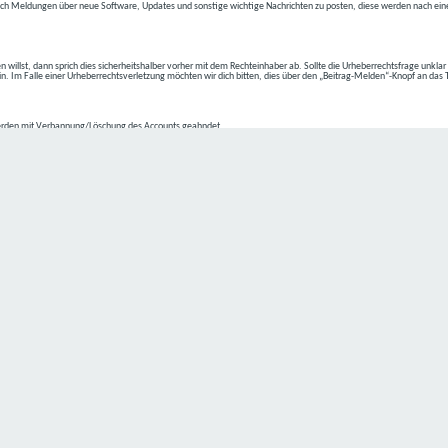
ch Meldungen über neue Software, Updates und sonstige wichtige Nachrichten zu posten, diese werden nach eine
n willst, dann sprich dies sicherheitshalber vorher mit dem Rechteinhaber ab. Sollte die Urheberrechtsfrage unkla
ein. Im Falle einer Urheberrechtsverletzung möchten wir dich bitten, dies über den „Beitrag-Melden“-Knopf an das
rden mit Verbannung/Löschung des Accounts geahndet.
2-4 kommen.
isten.
Datenschutz hat einen besonders hohen Stellenwert für die Geschäftsleitung der
C4D Network
. Eine Nutzung der
ne Person besondere Services unseres Unternehmens über unsere Internetseite in Anspruch nehmen möchte, kön
 erforderlich und besteht für eine solche Verarbeitung keine gesetzliche Grundlage, holen wir generell eine Einwi