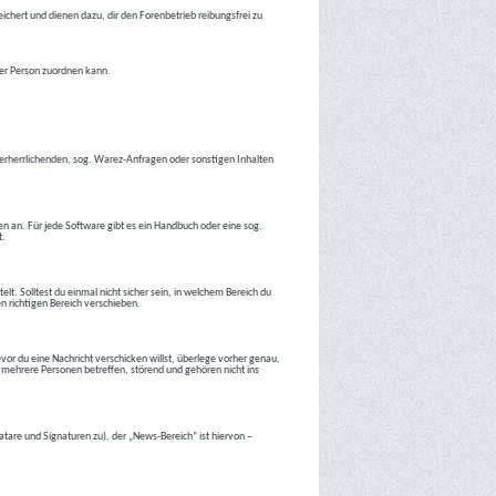
ichert und dienen dazu, dir den Forenbetrieb reibungsfrei zu
ner Person zuordnen kann.
tverherrlichenden, sog. Warez-Anfragen oder sonstigen Inhalten
en an. Für jede Software gibt es ein Handbuch oder eine sog.
t.
lt. Solltest du einmal nicht sicher sein, in welchem Bereich du
en richtigen Bereich verschieben.
or du eine Nachricht verschicken willst, überlege vorher genau,
 mehrere Personen betreffen, störend und gehören nicht ins
atare und Signaturen zu), der „News-Bereich“ ist hiervon –