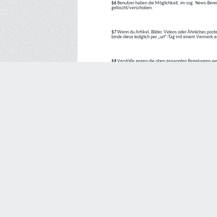
§6
Benutzer haben die Möglichkeit, im sog. News-Berei
gelöscht/verschoben.
§7
Wenn du Artikel, Bilder, Videos oder Ähnliches poste
binde diese lediglich per „url“-Tag mit einem Vermerk 
§8
Verstöße gegen die oben genannten Regelungen we
1. Regelverstoß = Verwarnung !!
2. Regelverstoß = 3 Tage aus dem Board verbannt
3. Regelverstoß = 10 Tage aus dem Board verbannt
4. Regelverstoß = komplette Löschung des Accounts
Bei Verletzung vom §1 kann es auch direkt zu Punkt 
Den Aufforderungen der Team-Mitglieder ist Folge zu le
---
Letzte Änderung: 11.05.2018
Datenschutzerklärung
Wir freuen uns sehr über Ihr Interesse an unserem Unternehmen. 
Angabe personenbezogener Daten möglich. Sofern eine betroffe
erforderlich werden. Ist die Verarbeitung personenbezogener Daten