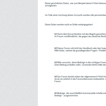
Deine persönlichen Daten, wie zum Beispiel deine E-Mail-Adresse,
ermöglichen.
Im Falle einer Löschung deines Accounts werden alle personenbez
Deine Daten werden nicht an Dritte weitergegeben!
§1
Durch dein Einverständnis mit den Regeln garantiers
im Forum veröffentlichst, die gegen das deutsche Rech
§2
Dieses Forum soll nicht das Handbuch oder den Suppor
Hilfe-Datei, welche die grundlegenden Fragen / Problem
§3
Bitte versuche, deine Beiträge in den richtigen Foren
einen Beitrag erstellen sollst, verwende hierfür bitte
§4
Das Forum besitzt neben der allgemeinen E-Mail-Vers
ob du sie wirklich in die Forumsdiskussion einbeziehs
Forum.
§5
Beiträge, die ausschließlich kommerzielle Inhalte en
bedingt – ausgenommen.