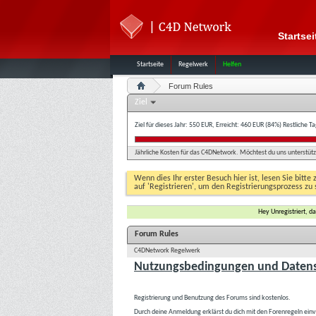
Startsei
Startseite
Regelwerk
Helfen
Forum Rules
Ziel
Ziel für dieses Jahr: 550 EUR, Erreicht: 460 EUR (84%)
Restliche T
Jährliche Kosten für das C4DNetwork. Möchtest du uns unterstütze
Wenn dies Ihr erster Besuch hier ist, lesen Sie bitte 
auf 'Registrieren', um den Registrierungsprozess zu 
Hey Unregistriert, 
Forum Rules
C4DNetwork Regelwerk
Nutzungsbedingungen und Datens
Registrierung und Benutzung des Forums sind kostenlos.
Durch deine Anmeldung erklärst du dich mit den Forenregeln ein