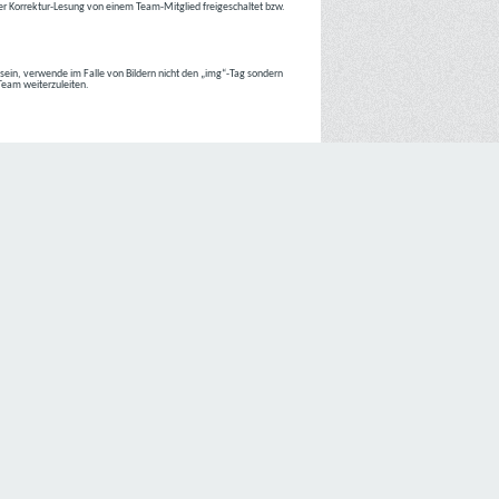
r Korrektur-Lesung von einem Team-Mitglied freigeschaltet bzw.
r sein, verwende im Falle von Bildern nicht den „img“-Tag sondern
 Team weiterzuleiten.
 Internetseiten der
C4D Network
ist grundsätzlich ohne jede
nte jedoch eine Verarbeitung personenbezogener Daten
lligung der betroffenen Person ein.