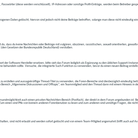
 Passwörter (diese werden verschlüsselt), IP-Adressen oder sonstige Profil-Einträge, werden beim Betreiber gespe
ogenen Daten gelöscht, hiervon sind jedoch nicht deine Beiträge betroffen, solange man diese nicht eindeutig ei
t du, dass du keine Nachrichten oder Beiträge mit vulgären, obszönen, rassistischen, sexuell orientierten, gewal
t (den Gesetzen der Bundesrepublik Deutschland) verstoßen.
t der Software-Hersteller ersetzen, bitte sieh das Forum lediglich als Ergänzung zu den üblichen Support-Instanz
e behandeln sollte. Versuche, die integrierte Such-Funktion zu verwenden, bevor du einen neuen Beitrag erstells
 zu erstellen und aussagekräftige Thread-Titel zu verwenden, die Foren-Bereiche sind diesbezüglich eindeutig betite
 den Bereich „Allgemeine Diskussionen und Offtopic“, ein Teammitglied wird den Thread dann mit einem Hinweis in d
andmöglichkeit auch einen privaten Nachrichten-Bereich (Postfach), der direkt in dem Forum angebunden ist. Bev
t. Zum einen sind PNs von keinem anderen Forenbenutzer zu lesen und zum anderen sind unnötige Fragen, die nicht
thalten, sind nicht erlaubt und werden sofort gelöscht und von einem Team-Mitglied angemahnt (trifft auch auf Av