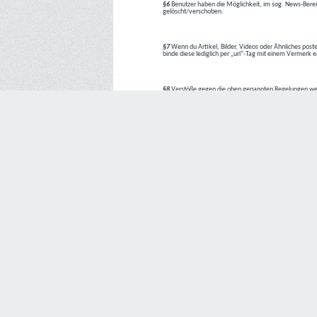
§6
Benutzer haben die Möglichkeit, im sog. News-Berei
gelöscht/verschoben.
§7
Wenn du Artikel, Bilder, Videos oder Ähnliches poste
binde diese lediglich per „url“-Tag mit einem Vermerk 
§8
Verstöße gegen die oben genannten Regelungen we
1. Regelverstoß = Verwarnung !!
2. Regelverstoß = 3 Tage aus dem Board verbannt
3. Regelverstoß = 10 Tage aus dem Board verbannt
4. Regelverstoß = komplette Löschung des Accounts
Bei Verletzung vom §1 kann es auch direkt zu Punkt 
Den Aufforderungen der Team-Mitglieder ist Folge zu le
---
Letzte Änderung: 11.05.2018
Datenschutzerklärung
Wir freuen uns sehr über Ihr Interesse an unserem Unternehmen. 
Angabe personenbezogener Daten möglich. Sofern eine betroffe
erforderlich werden. Ist die Verarbeitung personenbezogener Daten