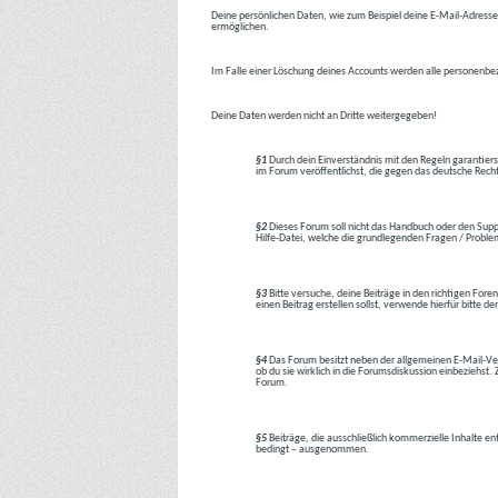
Deine persönlichen Daten, wie zum Beispiel deine E-Mail-Adresse,
ermöglichen.
Im Falle einer Löschung deines Accounts werden alle personenbez
Deine Daten werden nicht an Dritte weitergegeben!
§1
Durch dein Einverständnis mit den Regeln garantiers
im Forum veröffentlichst, die gegen das deutsche Rech
§2
Dieses Forum soll nicht das Handbuch oder den Suppor
Hilfe-Datei, welche die grundlegenden Fragen / Problem
§3
Bitte versuche, deine Beiträge in den richtigen Foren
einen Beitrag erstellen sollst, verwende hierfür bitte
§4
Das Forum besitzt neben der allgemeinen E-Mail-Vers
ob du sie wirklich in die Forumsdiskussion einbeziehs
Forum.
§5
Beiträge, die ausschließlich kommerzielle Inhalte en
bedingt – ausgenommen.