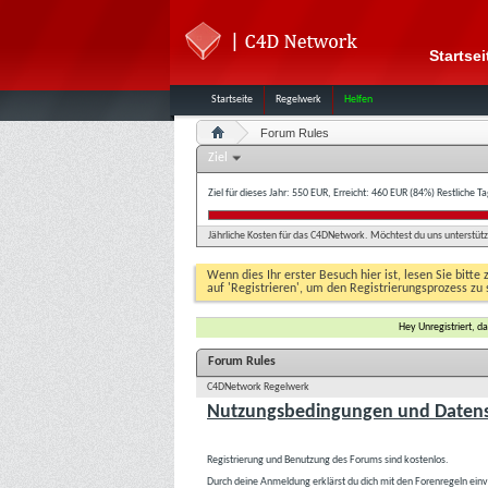
Startsei
Startseite
Regelwerk
Helfen
Forum Rules
Ziel
Ziel für dieses Jahr: 550 EUR, Erreicht: 460 EUR (84%)
Restliche T
Jährliche Kosten für das C4DNetwork. Möchtest du uns unterstütze
Wenn dies Ihr erster Besuch hier ist, lesen Sie bitte 
auf 'Registrieren', um den Registrierungsprozess zu 
Hey Unregistriert, 
Forum Rules
C4DNetwork Regelwerk
Nutzungsbedingungen und Datens
Registrierung und Benutzung des Forums sind kostenlos.
Durch deine Anmeldung erklärst du dich mit den Forenregeln ein