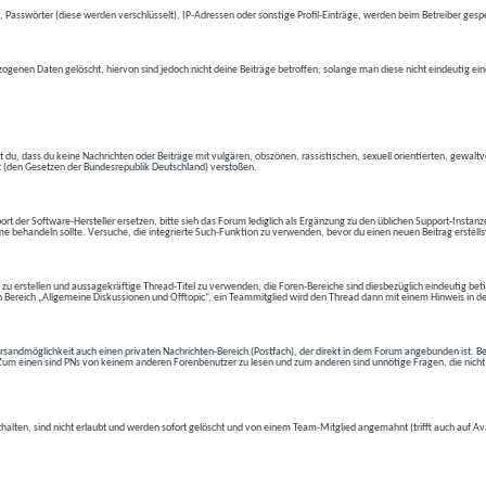
 Passwörter (diese werden verschlüsselt), IP-Adressen oder sonstige Profil-Einträge, werden beim Betreiber gespe
ogenen Daten gelöscht, hiervon sind jedoch nicht deine Beiträge betroffen, solange man diese nicht eindeutig ei
t du, dass du keine Nachrichten oder Beiträge mit vulgären, obszönen, rassistischen, sexuell orientierten, gewal
t (den Gesetzen der Bundesrepublik Deutschland) verstoßen.
t der Software-Hersteller ersetzen, bitte sieh das Forum lediglich als Ergänzung zu den üblichen Support-Instanz
e behandeln sollte. Versuche, die integrierte Such-Funktion zu verwenden, bevor du einen neuen Beitrag erstells
 zu erstellen und aussagekräftige Thread-Titel zu verwenden, die Foren-Bereiche sind diesbezüglich eindeutig betite
 den Bereich „Allgemeine Diskussionen und Offtopic“, ein Teammitglied wird den Thread dann mit einem Hinweis in d
andmöglichkeit auch einen privaten Nachrichten-Bereich (Postfach), der direkt in dem Forum angebunden ist. Bev
t. Zum einen sind PNs von keinem anderen Forenbenutzer zu lesen und zum anderen sind unnötige Fragen, die nicht
thalten, sind nicht erlaubt und werden sofort gelöscht und von einem Team-Mitglied angemahnt (trifft auch auf Av