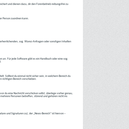
ichert und dienen dazu, dir den Forenbetrieb reibungsfrei zu
ner Person zuordnen kann.
tverherrlichenden, sog. Warez-Anfragen oder sonstigen Inhalten
en an. Für jede Software gibt es ein Handbuch oder eine sog.
t.
lt. Solltest du einmal nicht sicher sein, in welchem Bereich du
en richtigen Bereich verschieben.
or du eine Nachricht verschicken willst, überlege vorher genau,
 mehrere Personen betreffen, störend und gehören nicht ins
atare und Signaturen zu), der „News-Bereich“ ist hiervon –