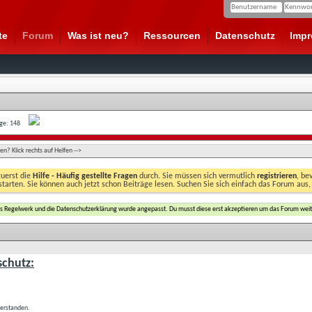
te
Forum
Was ist neu?
Ressourcen
Datenschutz
Imp
age: 148
n? Klick rechts auf Helfen -->
zuerst die
Hilfe - Häufig gestellte Fragen
durch. Sie müssen sich vermutlich
registrieren
, be
starten. Sie können auch jetzt schon Beiträge lesen. Suchen Sie sich einfach das Forum aus,
das Regelwerk und die Datenschutzerklärung wurde angepasst. Du musst diese erst akzeptieren um das Forum weit
chutz:
verstanden.