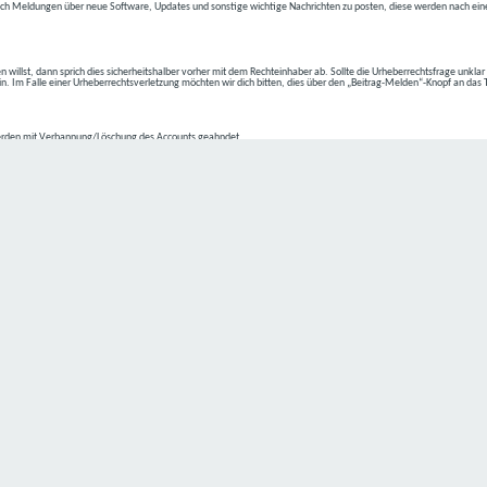
ch Meldungen über neue Software, Updates und sonstige wichtige Nachrichten zu posten, diese werden nach eine
n willst, dann sprich dies sicherheitshalber vorher mit dem Rechteinhaber ab. Sollte die Urheberrechtsfrage unkla
ein. Im Falle einer Urheberrechtsverletzung möchten wir dich bitten, dies über den „Beitrag-Melden“-Knopf an das
rden mit Verbannung/Löschung des Accounts geahndet.
2-4 kommen.
isten.
Datenschutz hat einen besonders hohen Stellenwert für die Geschäftsleitung der
C4D Network
. Eine Nutzung der
ne Person besondere Services unseres Unternehmens über unsere Internetseite in Anspruch nehmen möchte, kön
 erforderlich und besteht für eine solche Verarbeitung keine gesetzliche Grundlage, holen wir generell eine Einwi