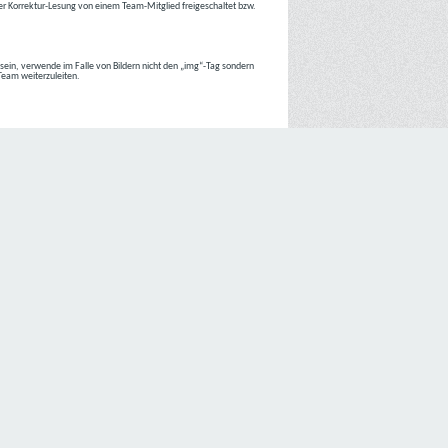
r Korrektur-Lesung von einem Team-Mitglied freigeschaltet bzw.
r sein, verwende im Falle von Bildern nicht den „img“-Tag sondern
 Team weiterzuleiten.
 Internetseiten der
C4D Network
ist grundsätzlich ohne jede
nte jedoch eine Verarbeitung personenbezogener Daten
lligung der betroffenen Person ein.