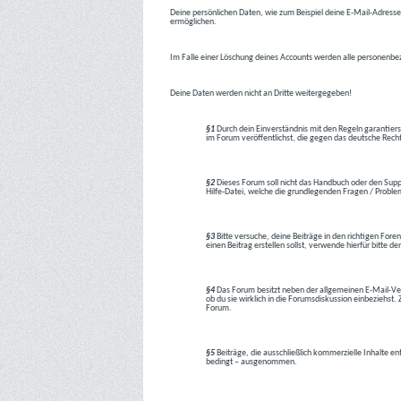
Deine persönlichen Daten, wie zum Beispiel deine E-Mail-Adresse,
ermöglichen.
Im Falle einer Löschung deines Accounts werden alle personenbez
Deine Daten werden nicht an Dritte weitergegeben!
§1
Durch dein Einverständnis mit den Regeln garantiers
im Forum veröffentlichst, die gegen das deutsche Rech
§2
Dieses Forum soll nicht das Handbuch oder den Suppor
Hilfe-Datei, welche die grundlegenden Fragen / Problem
§3
Bitte versuche, deine Beiträge in den richtigen Foren
einen Beitrag erstellen sollst, verwende hierfür bitte
§4
Das Forum besitzt neben der allgemeinen E-Mail-Vers
ob du sie wirklich in die Forumsdiskussion einbeziehs
Forum.
§5
Beiträge, die ausschließlich kommerzielle Inhalte en
bedingt – ausgenommen.