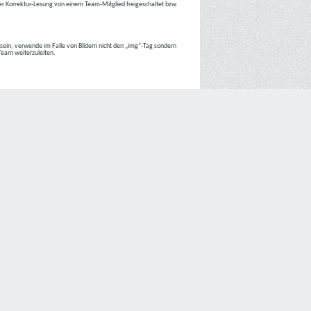
r Korrektur-Lesung von einem Team-Mitglied freigeschaltet bzw.
r sein, verwende im Falle von Bildern nicht den „img“-Tag sondern
 Team weiterzuleiten.
 Internetseiten der
C4D Network
ist grundsätzlich ohne jede
nte jedoch eine Verarbeitung personenbezogener Daten
lligung der betroffenen Person ein.