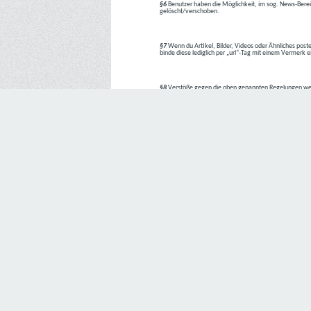
§6
Benutzer haben die Möglichkeit, im sog. News-Berei
gelöscht/verschoben.
§7
Wenn du Artikel, Bilder, Videos oder Ähnliches poste
binde diese lediglich per „url“-Tag mit einem Vermerk 
§8
Verstöße gegen die oben genannten Regelungen we
1. Regelverstoß = Verwarnung !!
2. Regelverstoß = 3 Tage aus dem Board verbannt
3. Regelverstoß = 10 Tage aus dem Board verbannt
4. Regelverstoß = komplette Löschung des Accounts
Bei Verletzung vom §1 kann es auch direkt zu Punkt 
Den Aufforderungen der Team-Mitglieder ist Folge zu le
---
Letzte Änderung: 11.05.2018
Datenschutzerklärung
Wir freuen uns sehr über Ihr Interesse an unserem Unternehmen. 
Angabe personenbezogener Daten möglich. Sofern eine betroffe
erforderlich werden. Ist die Verarbeitung personenbezogener Daten