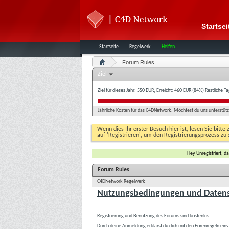
Startsei
Startseite
Regelwerk
Helfen
Forum Rules
Ziel
Ziel für dieses Jahr: 550 EUR, Erreicht: 460 EUR (84%)
Restliche T
Jährliche Kosten für das C4DNetwork. Möchtest du uns unterstütze
Wenn dies Ihr erster Besuch hier ist, lesen Sie bitte 
auf 'Registrieren', um den Registrierungsprozess zu 
Hey Unregistriert, 
Forum Rules
C4DNetwork Regelwerk
Nutzungsbedingungen und Datens
Registrierung und Benutzung des Forums sind kostenlos.
Durch deine Anmeldung erklärst du dich mit den Forenregeln ein