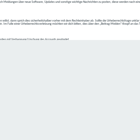
ch Meldungen über neue Software, Updates und sonstige wichtige Nachrichten zu posten, diese werden nach eine
n willst, dann sprich dies sicherheitshalber vorher mit dem Rechteinhaber ab. Sollte die Urheberrechtsfrage unkla
ein. Im Falle einer Urheberrechtsverletzung möchten wir dich bitten, dies über den „Beitrag-Melden“-Knopf an das
rden mit Verbannung/Löschung des Accounts geahndet.
2-4 kommen.
isten.
Datenschutz hat einen besonders hohen Stellenwert für die Geschäftsleitung der
C4D Network
. Eine Nutzung der
ne Person besondere Services unseres Unternehmens über unsere Internetseite in Anspruch nehmen möchte, kön
 erforderlich und besteht für eine solche Verarbeitung keine gesetzliche Grundlage, holen wir generell eine Einwi