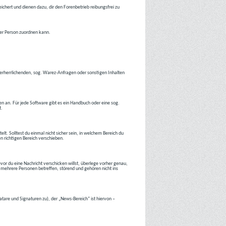
ichert und dienen dazu, dir den Forenbetrieb reibungsfrei zu
ner Person zuordnen kann.
tverherrlichenden, sog. Warez-Anfragen oder sonstigen Inhalten
en an. Für jede Software gibt es ein Handbuch oder eine sog.
t.
lt. Solltest du einmal nicht sicher sein, in welchem Bereich du
en richtigen Bereich verschieben.
or du eine Nachricht verschicken willst, überlege vorher genau,
 mehrere Personen betreffen, störend und gehören nicht ins
atare und Signaturen zu), der „News-Bereich“ ist hiervon –