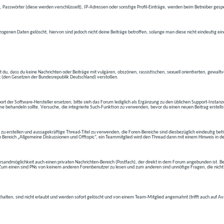
 Passwörter (diese werden verschlüsselt), IP-Adressen oder sonstige Profil-Einträge, werden beim Betreiber gespe
ogenen Daten gelöscht, hiervon sind jedoch nicht deine Beiträge betroffen, solange man diese nicht eindeutig ei
t du, dass du keine Nachrichten oder Beiträge mit vulgären, obszönen, rassistischen, sexuell orientierten, gewal
t (den Gesetzen der Bundesrepublik Deutschland) verstoßen.
t der Software-Hersteller ersetzen, bitte sieh das Forum lediglich als Ergänzung zu den üblichen Support-Instanz
e behandeln sollte. Versuche, die integrierte Such-Funktion zu verwenden, bevor du einen neuen Beitrag erstells
 zu erstellen und aussagekräftige Thread-Titel zu verwenden, die Foren-Bereiche sind diesbezüglich eindeutig betite
 den Bereich „Allgemeine Diskussionen und Offtopic“, ein Teammitglied wird den Thread dann mit einem Hinweis in d
andmöglichkeit auch einen privaten Nachrichten-Bereich (Postfach), der direkt in dem Forum angebunden ist. Bev
t. Zum einen sind PNs von keinem anderen Forenbenutzer zu lesen und zum anderen sind unnötige Fragen, die nicht
thalten, sind nicht erlaubt und werden sofort gelöscht und von einem Team-Mitglied angemahnt (trifft auch auf Av