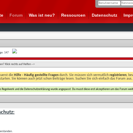
te
Forum
Was ist neu?
Ressourcen
Datenschutz
Imp
age: 147
n? Klick rechts auf Helfen -->
zuerst die
Hilfe - Häufig gestellte Fragen
durch. Sie müssen sich vermutlich
registrieren
, be
starten. Sie können auch jetzt schon Beiträge lesen. Suchen Sie sich einfach das Forum aus,
das Regelwerk und die Datenschutzerklärung wurde angepasst. Du musst diese erst akzeptieren um das Forum weit
chutz:
verstanden.