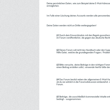
Deine persönlichen Daten, wie zum Beispiel deine E-Mail-Adresse,
ermöglichen.
Im Falle einer Löschung deines Accounts werden alle personenbez
Deine Daten werden nicht an Dritte weitergegeben!
§1
Durch dein Einverständnis mit den Regeln garantiers
im Forum veröffentlichst, die gegen das deutsche Rech
§2
Dieses Forum soll nicht das Handbuch oder den Suppor
Hilfe-Datei, welche die grundlegenden Fragen / Problem
§3
Bitte versuche, deine Beiträge in den richtigen Foren
einen Beitrag erstellen sollst, verwende hierfür bitte
§4
Das Forum besitzt neben der allgemeinen E-Mail-Vers
ob du sie wirklich in die Forumsdiskussion einbeziehs
Forum.
§5
Beiträge, die ausschließlich kommerzielle Inhalte en
bedingt – ausgenommen.