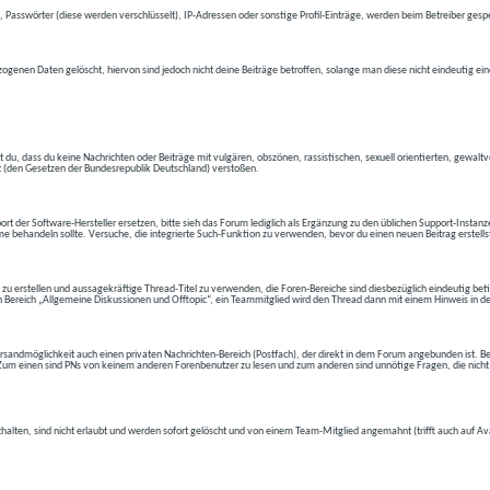
 Passwörter (diese werden verschlüsselt), IP-Adressen oder sonstige Profil-Einträge, werden beim Betreiber gespe
ogenen Daten gelöscht, hiervon sind jedoch nicht deine Beiträge betroffen, solange man diese nicht eindeutig ei
t du, dass du keine Nachrichten oder Beiträge mit vulgären, obszönen, rassistischen, sexuell orientierten, gewal
t (den Gesetzen der Bundesrepublik Deutschland) verstoßen.
t der Software-Hersteller ersetzen, bitte sieh das Forum lediglich als Ergänzung zu den üblichen Support-Instanz
e behandeln sollte. Versuche, die integrierte Such-Funktion zu verwenden, bevor du einen neuen Beitrag erstells
 zu erstellen und aussagekräftige Thread-Titel zu verwenden, die Foren-Bereiche sind diesbezüglich eindeutig betite
 den Bereich „Allgemeine Diskussionen und Offtopic“, ein Teammitglied wird den Thread dann mit einem Hinweis in d
andmöglichkeit auch einen privaten Nachrichten-Bereich (Postfach), der direkt in dem Forum angebunden ist. Bev
t. Zum einen sind PNs von keinem anderen Forenbenutzer zu lesen und zum anderen sind unnötige Fragen, die nicht
thalten, sind nicht erlaubt und werden sofort gelöscht und von einem Team-Mitglied angemahnt (trifft auch auf Av