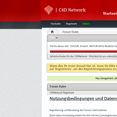
Startsei
Startseite
Regelwerk
Helfen
Forum Rules
Ziel
Ziel für dieses Jahr: 550 EUR, Erreicht: 460 EUR (84%)
Restliche T
Jährliche Kosten für das C4DNetwork. Möchtest du uns unterstütze
Wenn dies Ihr erster Besuch hier ist, lesen Sie bitte 
auf 'Registrieren', um den Registrierungsprozess zu 
Hey Unregistriert, 
Forum Rules
C4DNetwork Regelwerk
Nutzungsbedingungen und Datens
Registrierung und Benutzung des Forums sind kostenlos.
Durch deine Anmeldung erklärst du dich mit den Forenregeln ein