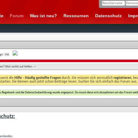
te
Forum
Was ist neu?
Ressourcen
Datenschutz
Imp
age: 146
n? Klick rechts auf Helfen -->
zuerst die
Hilfe - Häufig gestellte Fragen
durch. Sie müssen sich vermutlich
registrieren
, be
starten. Sie können auch jetzt schon Beiträge lesen. Suchen Sie sich einfach das Forum aus,
das Regelwerk und die Datenschutzerklärung wurde angepasst. Du musst diese erst akzeptieren um das Forum weit
chutz:
verstanden.