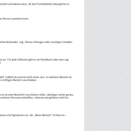
ichert und dienen dazu, dir den Forenbetrieb reibungsfrei zu
ner Person zuordnen kann.
tverherrlichenden, sog. Warez-Anfragen oder sonstigen Inhalten
en an. Für jede Software gibt es ein Handbuch oder eine sog.
t.
lt. Solltest du einmal nicht sicher sein, in welchem Bereich du
en richtigen Bereich verschieben.
or du eine Nachricht verschicken willst, überlege vorher genau,
 mehrere Personen betreffen, störend und gehören nicht ins
atare und Signaturen zu), der „News-Bereich“ ist hiervon –