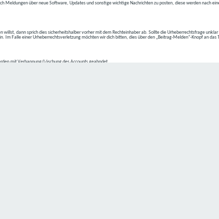
ch Meldungen über neue Software, Updates und sonstige wichtige Nachrichten zu posten, diese werden nach eine
n willst, dann sprich dies sicherheitshalber vorher mit dem Rechteinhaber ab. Sollte die Urheberrechtsfrage unkla
ein. Im Falle einer Urheberrechtsverletzung möchten wir dich bitten, dies über den „Beitrag-Melden“-Knopf an das
rden mit Verbannung/Löschung des Accounts geahndet.
2-4 kommen.
isten.
Datenschutz hat einen besonders hohen Stellenwert für die Geschäftsleitung der
C4D Network
. Eine Nutzung der
ne Person besondere Services unseres Unternehmens über unsere Internetseite in Anspruch nehmen möchte, kön
 erforderlich und besteht für eine solche Verarbeitung keine gesetzliche Grundlage, holen wir generell eine Einwi