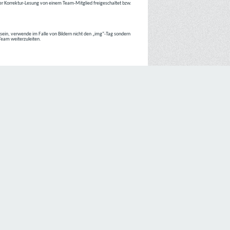
r Korrektur-Lesung von einem Team-Mitglied freigeschaltet bzw.
r sein, verwende im Falle von Bildern nicht den „img“-Tag sondern
 Team weiterzuleiten.
 Internetseiten der
C4D Network
ist grundsätzlich ohne jede
nte jedoch eine Verarbeitung personenbezogener Daten
lligung der betroffenen Person ein.