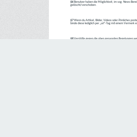
§6
Benutzer haben die Möglichkeit, im sog. News-Berei
gelöscht/verschoben.
§7
Wenn du Artikel, Bilder, Videos oder Ähnliches poste
binde diese lediglich per „url“-Tag mit einem Vermerk 
§8
Verstöße gegen die oben genannten Regelungen we
1. Regelverstoß = Verwarnung !!
2. Regelverstoß = 3 Tage aus dem Board verbannt
3. Regelverstoß = 10 Tage aus dem Board verbannt
4. Regelverstoß = komplette Löschung des Accounts
Bei Verletzung vom §1 kann es auch direkt zu Punkt 
Den Aufforderungen der Team-Mitglieder ist Folge zu le
---
Letzte Änderung: 11.05.2018
Datenschutzerklärung
Wir freuen uns sehr über Ihr Interesse an unserem Unternehmen. 
Angabe personenbezogener Daten möglich. Sofern eine betroffe
erforderlich werden. Ist die Verarbeitung personenbezogener Daten