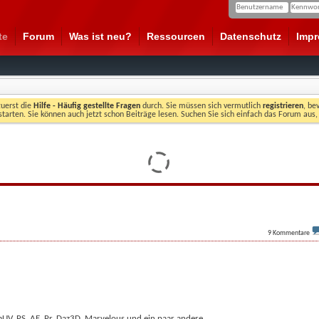
te
Forum
Was ist neu?
Ressourcen
Datenschutz
Imp
zuerst die
Hilfe - Häufig gestellte Fragen
durch. Sie müssen sich vermutlich
registrieren
, be
starten. Sie können auch jetzt schon Beiträge lesen. Suchen Sie sich einfach das Forum aus,
9
Kommentare
mUV, PS, AE, Pr, Daz3D, Marvelous und ein paar andere