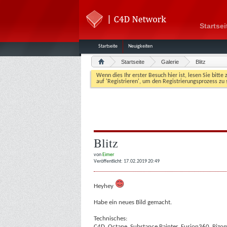
Startsei
Startseite
Neuigkeiten
Startseite
Galerie
Blitz
Wenn dies Ihr erster Besuch hier ist, lesen Sie bitte 
auf 'Registrieren', um den Registrierungsprozess zu 
Blitz
von
Eimer
Veröffentlicht: 17.02.2019 20:49
Heyhey
Habe ein neues Bild gemacht.
Technisches:
C4D, Octane, Substance Painter, Fusion360, Rizo