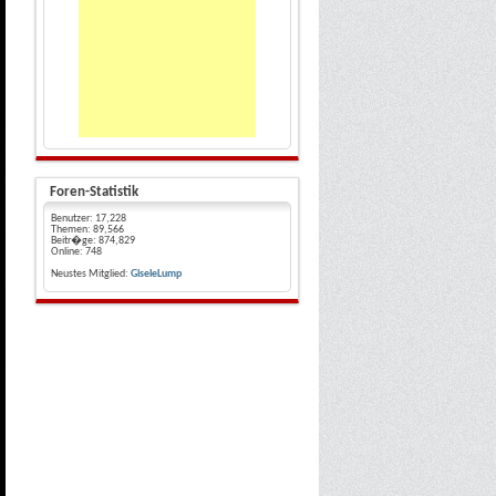
Foren-Statistik
Benutzer:
17,228
Themen:
89,566
Beitr�ge:
874,829
Online:
748
Neustes Mitglied:
GiseleLump