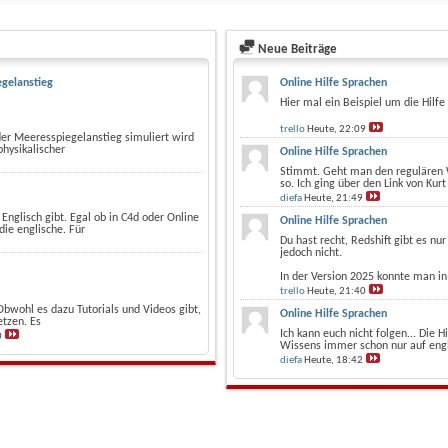
Neue Beiträge
egelanstieg
Online Hilfe Sprachen
Hier mal ein Beispiel um die Hilf
trello
Heute,
22:09
 der Meeresspiegelanstieg simuliert wird
hysikalischer
Online Hilfe Sprachen
Stimmt. Geht man den regulären W
so. Ich ging über den Link von Kurt 
diefa
Heute,
21:49
n Englisch gibt. Egal ob in C4d oder Online
Online Hilfe Sprachen
die englische. Für
Du hast recht, Redshift gibt es nu
jedoch nicht.
In der Version 2025 konnte man in 
trello
Heute,
21:40
Obwohl es dazu Tutorials und Videos gibt,
Online Hilfe Sprachen
etzen. Es
Ich kann euch nicht folgen... Die 
0
Wissens immer schon nur auf eng
diefa
Heute,
18:42