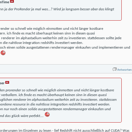
InTime
ann ja der ProRender ja mal was...? Wird ja langsam besser aber das klingt
orender so schnell wie möglich einmotten und nicht länger kostbare
ern. ich finde es macht überhaupt keinen sinn in diesen quasi
enderer im alphastadium weiterhin zeit zu investieren. stattdessen sollte jede
 die nahtlose integration redshifts investiert werden.
noch einen solide ausgestattenen rendermanager einkaufen und implementieren und
.
Antworten
ser
 den prorender so schnell wie möglich einmotten und nicht länger kostbare
 verballern. ich finde es macht überhaupt keinen sinn in diesen quasi
lichen renderer im alphastadium weiterhin zeit zu investieren. stattdessen
ewordene resource in die nahtlose integration redshifts investiert werden.
on nur noch einen solide ausgestattenen rendermanager einkaufen und
d das glück wäre perfekt....
orderungen im Einzelnen zu lesen - lief Redshift nicht ausschließlich auf CUDA? Was