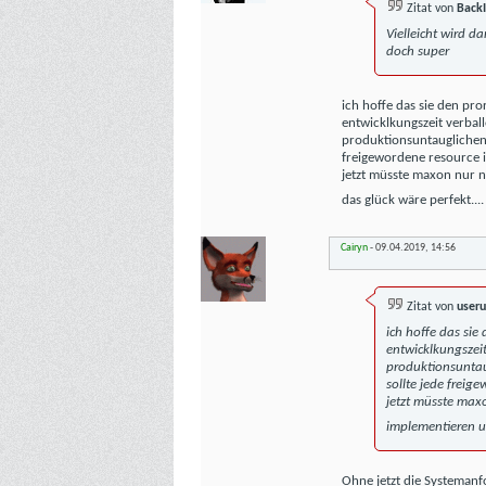
Zitat von
Back
Vielleicht wird d
doch super
ich hoffe das sie den pr
entwicklkungszeit verball
produktionsuntauglichen r
freigewordene resource in
jetzt müsste maxon nur 
das glück wäre perfekt...
Cairyn
-
09.04.2019,
14:56
Zitat von
useru
ich hoffe das sie
entwicklkungszeit
produktionsuntaug
sollte jede freig
jetzt müsste max
implementieren un
Ohne jetzt die Systemanf