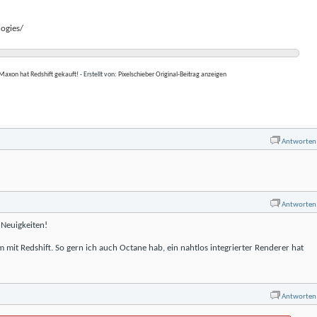
ogies/
Maxon hat Redshift gekauft!
- Erstellt von:
Pixelschieber
Original-Beitrag anzeigen
Antworten
Antworten
 Neuigkeiten!
em mit Redshift. So gern ich auch Octane hab, ein nahtlos integrierter Renderer hat
Antworten