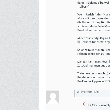
dann Probleme gibt, weil
Treibern?
Wenn Redshift den Mac ni
Macs mit den passenden 
die Unterstützung für alt
anbieten, das würde Maxo
Produkt verbleiben, bis 
a) der Mac endgültig an 
b) Redshift für Metal fit
Solange muß Maxon ProRe
Fahnen schreiben zu kön
Danach kann man Redshif
Zusatzeinnahmen aus dem 
Treten weder a) noch b) e
Renderer aber immer noc
ProRender kippen will? 
uli
-
09.04.2019,
15:40
Zitat von
mp5g