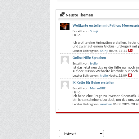
Neuste Themen
Weltkarte erstellen mit Python: Meeresspi
Erstellt von:
Shinji
Hallo.
Ich wollte eine Animation erstellen, in der
und zwar auf einem Globus (Erdkugel) mit p
Letzter Beitrag von:
Shinji
Heute,
18:35
Online Hilfe Sprachen
Erstellt von:
trello
Ist das jetzt neu das es die Hilfe nur noch i
auf der Maxon Webseite ich finde nur noch 
Letzter Beitrag von:
trello
Heute,
22:09
IK Kette für Beine erstellen
Erstellt von:
MarianDBE
Hallo,
ich habe eine Frage zu inverser Kinematik. 
bin ich anscheinend zu doof, um das umzus
Letzter Beitrag von:
moebius
06.08.2026,
20:4