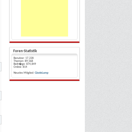
Foren-Statistik
Benutzer:
17,228
Themen:
89,568
Beitr�ge:
874,849
Online:
814
Neustes Mitglied:
GiseleLump