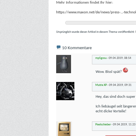
Mehr Informationen findet Ihr hier:
https://www.maxon.net/de/news/press-...-technol
Ursprünglich wurde dieser Artikel in diesem Thema veröffentlicht:
10
Kommentare
mp5gosu
-
09.04.2019,
08:54
Wow. Bissl spät?
Matrix XP
-
09.04.2019,
09:31
Hey, das sind doch super
Ich liebäugel seit länger
echt dicke Vorteile!
Pixelschieber
-
09.04.2019,
11:23