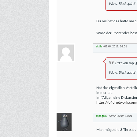
Wow. Bissl spät?
Du meinst das hätte am
Wäre der Prorender besser
sigile
-
09.04.2019,
16:01
Zitat von
mp5g
Wow. Bissl spät?
Hat das eigentlich Vorte
immer alt.
Im “Allgemeine Diskussio
https://c4dnetwork.com/
mp5gosu
-
09.04.2019,
16:01
Man möge die 3 Threads