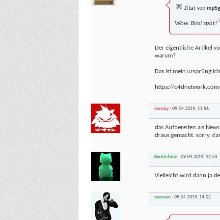
Zitat von
mp5g
Wow. Bissl spät?
Der eigentliche Artikel 
warum?
Das ist mein ursprünglich
https://c4dnetwork.com/
macray
-
09.04.2019,
11:56
das Aufbereiten als News 
draus gemacht. sorry, das
BackInTime
-
09.04.2019,
12:53
Vielleicht wird dann ja d
useruser
-
09.04.2019,
14:02