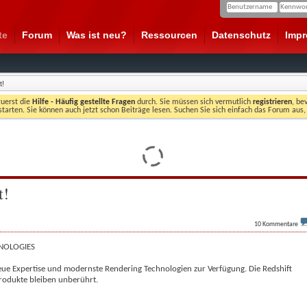
te
Forum
Was ist neu?
Ressourcen
Datenschutz
Imp
t!
zuerst die
Hilfe - Häufig gestellte Fragen
durch. Sie müssen sich vermutlich
registrieren
, be
starten. Sie können auch jetzt schon Beiträge lesen. Suchen Sie sich einfach das Forum aus,
t!
10
Kommentare
NOLOGIES
eue Expertise und modernste Rendering Technologien zur Verfügung. Die Redshift
rodukte bleiben unberührt.