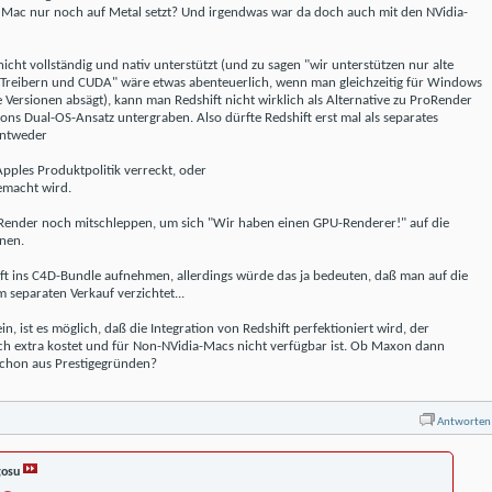
 Mac nur noch auf Metal setzt? Und irgendwas war da doch auch mit den NVidia-
cht vollständig und nativ unterstützt (und zu sagen "wir unterstützen nur alte
Treibern und CUDA" wäre etwas abenteuerlich, wenn man gleichzeitig für Windows
e Versionen absägt), kann man Redshift nicht wirklich als Alternative zu ProRender
ns Dual-OS-Ansatz untergraben. Also dürfte Redshift erst mal als separates
entweder
Apples Produktpolitik verreckt, oder
gemacht wird.
nder noch mitschleppen, um sich "Wir haben einen GPU-Renderer!" auf die
nen.
t ins C4D-Bundle aufnehmen, allerdings würde das ja bedeuten, daß man auf die
separaten Verkauf verzichtet...
in, ist es möglich, daß die Integration von Redshift perfektioniert wird, der
h extra kostet und für Non-NVidia-Macs nicht verfügbar ist. Ob Maxon dann
Schon aus Prestigegründen?
Antworten
osu