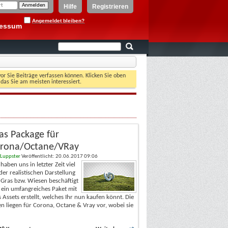
Hilfe
Registrieren
Angemeldet bleiben?
ressum
vor Sie Beiträge verfassen können. Klicken Sie oben
 das Sie am meisten interessiert.
as Package für
rona/Octane/VRay
fLuppster
Veröffentlicht: 20.06.2017 09:06
haben uns in letzter Zeit viel
der realistischen Darstellung
Gras bzw. Wiesen beschäftigt
 ein umfangreiches Paket mit
 Assets erstellt, welches Ihr nun kaufen könnt. Die
n liegen für Corona, Octane & Vray vor, wobei sie