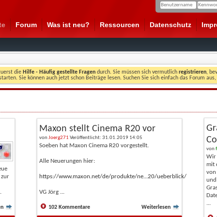
te
Forum
Was ist neu?
Ressourcen
Datenschutz
Imp
zuerst die
Hilfe - Häufig gestellte Fragen
durch. Sie müssen sich vermutlich
registrieren
, be
starten. Sie können auch jetzt schon Beiträge lesen. Suchen Sie sich einfach das Forum aus,
Gr
Maxon stellt Cinema R20 vor
von
Joerg271
Veröffentlicht: 31.01.2019 14:05
Co
Soeben hat Maxon Cinema R20 vorgestellt.
von
Wir 
Alle Neuerungen hier:
mit 
eue
von 
 zur
https://www.maxon.net/de/produkte/ne...20/ueberblick/
und
Gras
.
VG Jörg ...
Date
...
en
102 Kommentare
Weiterlesen