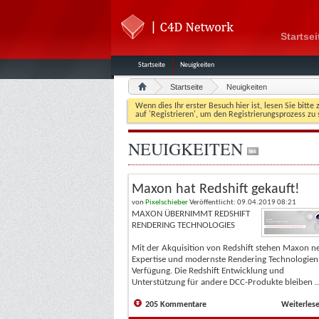
Startsei
Startseite
Neuigkeiten
Startseite
Neuigkeiten
Wenn dies Ihr erster Besuch hier ist, lesen Sie bitte 
auf 'Registrieren', um den Registrierungsprozess zu 
NEUIGKEITEN
Maxon hat Redshift gekauft!
von
Pixelschieber
Veröffentlicht: 09.04.2019 08:21
MAXON ÜBERNIMMT REDSHIFT
RENDERING TECHNOLOGIES
Mit der Akquisition von Redshift stehen Maxon n
Expertise und modernste Rendering Technologien
Verfügung. Die Redshift Entwicklung und
Unterstützung für andere DCC-Produkte bleiben ..
205 Kommentare
Weiterles