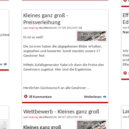
Ef
Kleines ganz groß -
Ed
Preisverleihung
von
von
macray
Veröffentlicht: 17.09.2013 07:38
Navi
y.html
Es ist so weit!
Die Juroren haben die abgegebenen Bilder erhalten,
July
angesehen und bewertet. Somit standen unsere 17
thei
Gewinner fest.
prof
en
Effe
Mittels Zufallsgenerator habe ich dann die Preise den
Gewinnern zugelost. Hier sind die Ergebnisse.
Herzlichen Gückwunsch an alle Gewinner ...
38 Kommentare
Weiterlesen
La
Wettbewerb - Kleines ganz groß
von
von
macray
Veröffentlicht: 04.07.2013 09:30
Kleines ganz groß