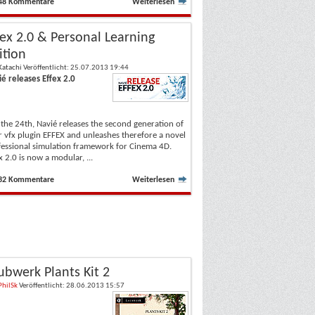
48 Kommentare
Weiterlesen
fex 2.0 & Personal Learning
ition
Katachi
Veröffentlicht: 25.07.2013 19:44
é releases Effex 2.0
 the 24th, Navié releases the second generation of
r vfx plugin EFFEX and unleashes therefore a novel
essional simulation framework for Cinema 4D.
x 2.0 is now a modular, ...
32 Kommentare
Weiterlesen
ubwerk Plants Kit 2
PhilSk
Veröffentlicht: 28.06.2013 15:57