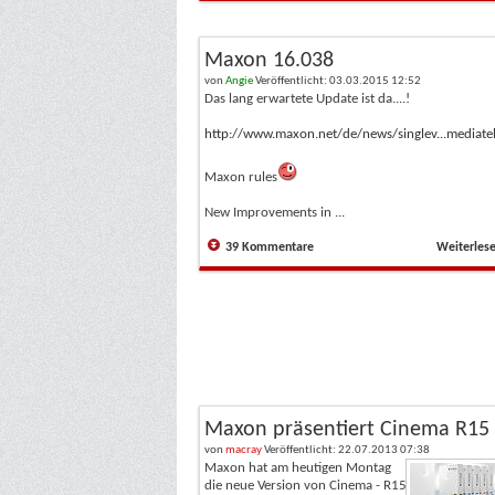
Maxon 16.038
von
Angie
Veröffentlicht: 03.03.2015 12:52
Das lang erwartete Update ist da....!
http://www.maxon.net/de/news/singlev...mediatel
Maxon rules
New Improvements in ...
39 Kommentare
Weiterles
Maxon präsentiert Cinema R15
von
macray
Veröffentlicht: 22.07.2013 07:38
Maxon hat am heutigen Montag
die neue Version von Cinema - R15